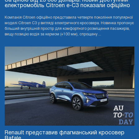
За ціною від 25 000 доларів: новий доступний
електромобіль Citroen e-C3 показали офіційно
Компанія Citroen офіційно представила четверте покоління популярної
моделі Citroen C3 у вигляді електричного кросовера. Новинка пропонує
більший внутрішній простір для комфортного розміщення пасажирів,
вищу позицію водія за кермом (+100 мм), спрощену ...
Renault представив флагманський кросовер
Rafale