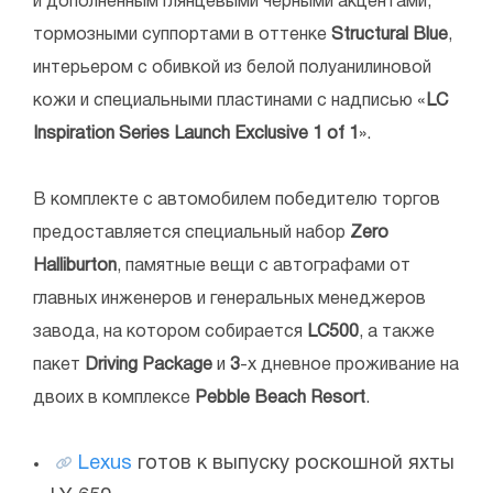
и дополненным глянцевыми чёрными акцентами,
тормозными суппортами в оттенке
Structural
Blue
,
интерьером с обивкой из белой полу­анилиновой
кожи и специальными пластинами с надписью «
LC
Inspiration Series Launch Exclusive 1 of 1
».
В комплекте с автомобилем победителю торгов
предоставляется специальный набор
Zero
Halliburton
, памятные вещи с автографами от
главных инженеров и генеральных менеджеров
завода, на котором собирается
LC500
, а также
пакет
Driving
Package
и
3
-х дневное проживание на
двоих в комплексе
Pebble
Beach
Resort
.
Lexus
готов к выпуску роскошной яхты