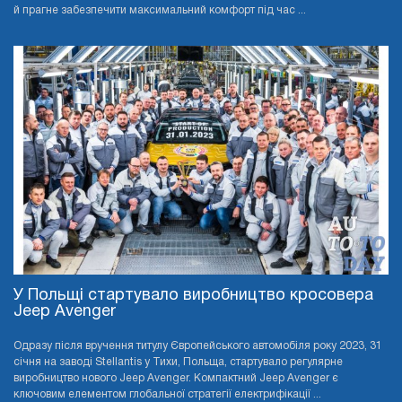
й прагне забезпечити максимальний комфорт під час ...
У Польщі стартувало виробництво кросовера
Jeep Avenger
Одразу після вручення титулу Європейського автомобіля року 2023, 31
січня на заводі Stellantis у Тихи, Польща, стартувало регулярне
виробництво нового Jeep Avenger. Компактний Jeep Avenger є
ключовим елементом глобальної стратегії електрифікації ...