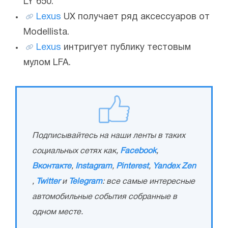
LY 650.
Lexus
UX получает ряд аксессуаров от
Modellista.
Lexus
интригует публику тестовым
мулом LFA.
Подписывайтесь на наши ленты в таких
социальных сетях как,
Facebook
,
Вконтакте
,
Instagram
,
Pinterest
,
Yandex Zen
,
Twitter
и
Telegram
: все самые интересные
автомобильные события собранные в
одном месте.