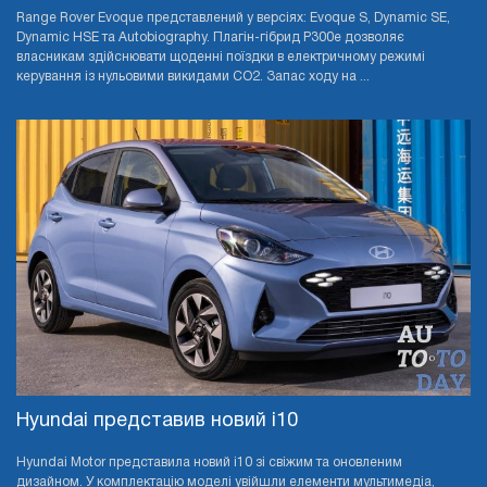
Range Rover Evoque представлений у версіях: Evoque S, Dynamic SE,
Dynamic HSE та Autobiography. Плагін-гібрид P300e дозволяє
власникам здійснювати щоденні поїздки в електричному режимі
керування із нульовими викидами CO2. Запас ходу на ...
Hyundai представив новий i10
Hyundai Motor представила новий i10 зі свіжим та оновленим
дизайном. У комплектацію моделі увійшли елементи мультимедіа,