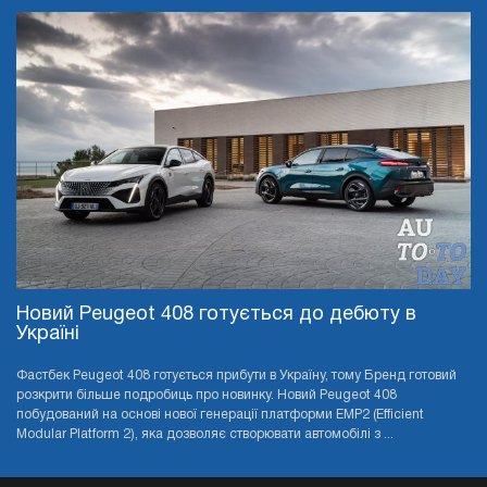
Новий Peugeot 408 готується до дебюту в
Україні
Фастбек Peugeot 408 готується прибути в Україну, тому Бренд готовий
розкрити більше подробиць про новинку. Новий Peugeot 408
побудований на основі нової генерації платформи EMP2 (Efficient
Modular Platform 2), яка дозволяє створювати автомобілі з ...