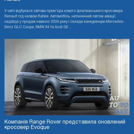
У світі відбулася світова прем’єра нового флагманського кросовера
Renault під назвою Rafale. Автомобіль, натхненний світом авіації,
надійде у продаж навесні 2024 року і складе конкуренцію Mercedes-
Benz GLC Coupe, BMW X4 та Audi Q5 ...
Компанія Range Rover представила оновлений
кросовер Evoque