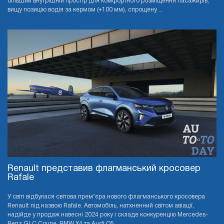
більший внутрішній простір для комфортного розміщення пасажирів,
вищу позицію водія за кермом (+100 мм), спрощену ...
Renault представив флагманський кросовер
Rafale
У світі відбулася світова прем’єра нового флагманського кросовера
Renault під назвою Rafale. Автомобіль, натхненний світом авіації,
надійде у продаж навесні 2024 року і складе конкуренцію Mercedes-
Benz GLC Coupe, BMW X4 та Audi Q5 ...