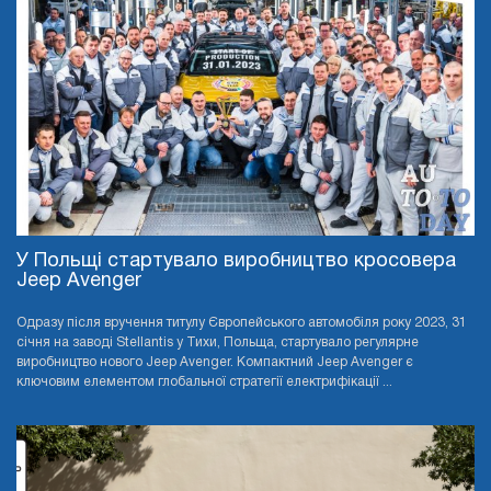
У Польщі стартувало виробництво кросовера
Jeep Avenger
Одразу після вручення титулу Європейського автомобіля року 2023, 31
січня на заводі Stellantis у Тихи, Польща, стартувало регулярне
виробництво нового Jeep Avenger. Компактний Jeep Avenger є
ключовим елементом глобальної стратегії електрифікації ...