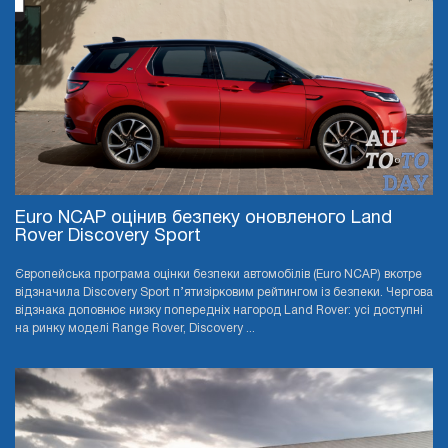
Euro NCAP оцінив безпеку оновленого Land
Rover Discovery Sport
Європейська програма оцінки безпеки автомобілів (Euro NCAP) вкотре
відзначила Discovery Sport п’ятизірковим рейтингом із безпеки. Чергова
відзнака доповнює низку попередніх нагород Land Rover: усі доступні
на ринку моделі Range Rover, Discovery ...