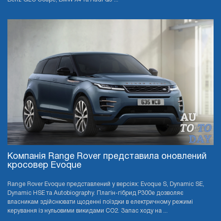
Компанія Range Rover представила оновлений
кросовер Evoque
Range Rover Evoque представлений у версіях: Evoque S, Dynamic SE,
Dynamic HSE та Autobiography. Плагін-гібрид P300e дозволяє
власникам здійснювати щоденні поїздки в електричному режимі
керування із нульовими викидами CO2. Запас ходу на ...