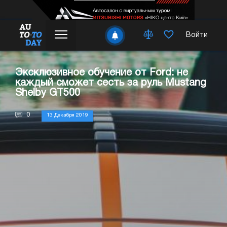
Войти
Эксклюзивное обучение от Ford: не
каждый сможет сесть за руль Mustang
Shelby GT500
0
13 Декабря 2019