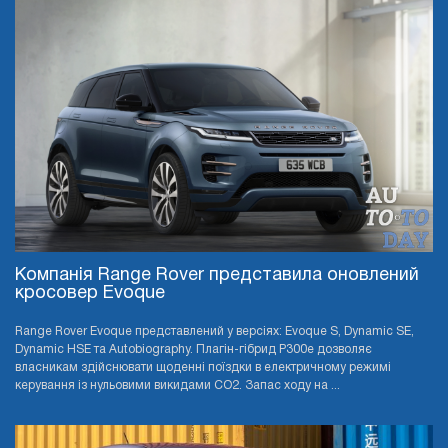
Компанія Range Rover представила оновлений
кросовер Evoque
Range Rover Evoque представлений у версіях: Evoque S, Dynamic SE,
Dynamic HSE та Autobiography. Плагін-гібрид P300e дозволяє
власникам здійснювати щоденні поїздки в електричному режимі
керування із нульовими викидами CO2. Запас ходу на ...