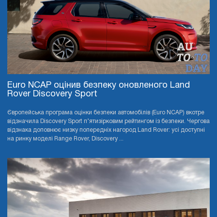
Euro NCAP оцінив безпеку оновленого Land
Rover Discovery Sport
Європейська програма оцінки безпеки автомобілів (Euro NCAP) вкотре
відзначила Discovery Sport п’ятизірковим рейтингом із безпеки. Чергова
відзнака доповнює низку попередніх нагород Land Rover: усі доступні
на ринку моделі Range Rover, Discovery ...