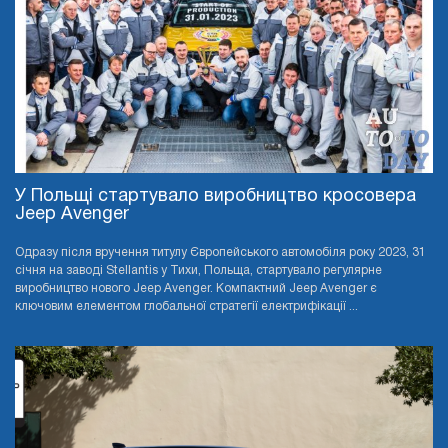
У Польщі стартувало виробництво кросовера
Jeep Avenger
Одразу після вручення титулу Європейського автомобіля року 2023, 31
січня на заводі Stellantis у Тихи, Польща, стартувало регулярне
виробництво нового Jeep Avenger. Компактний Jeep Avenger є
ключовим елементом глобальної стратегії електрифікації ...