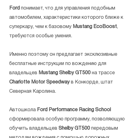
Ford
понимает, что для управления подобным
автомобилем, характеристики которого ближе к
суперкару, чем к базовому
Mustang EcoBoost
,
требуются особые умения.
Именно поэтому он предлагает эксклюзивные
бесплатные инструкции по вождению для
владельцев
Mustang Shelby GT500
на трассе
Charlotte Motor Speedway
в Конкорде, штат
Северная Каролина.
Автошкола
Ford Performance Racing School
сформировала особую программу, позволяющую
обучить владельцев
Shelby GT500
передовым
методам вождения с помощью дорожных