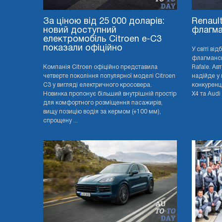
За ціною від 25 000 доларів:
Renaul
новий доступний
флагма
електромобіль Citroen e-C3
показали офіційно
У світі ві
флагмансь
Компанія Citroen офіційно представила
Rafale. Ав
четверте покоління популярної моделі Citroen
надійде у 
C3 у вигляді електричного кросовера.
конкуренц
Новинка пропонує більший внутрішній простір
X4 та Audi 
для комфортного розміщення пасажирів,
вищу позицію водія за кермом (+100 мм),
спрощену ...