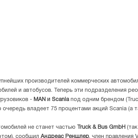
упнейших производителей коммерческих автомобил
обилей и автобусов. Теперь эти подразделения ре
грузовиков -
MAN и Scania
под одним брендом (Tru
 очередь владеет 75 процентами акций Scania (а 
омобилей не станет частью
Truck & Bus GmbH
(так
ртом), сообщил
Андреас Реншлер
, член правления 