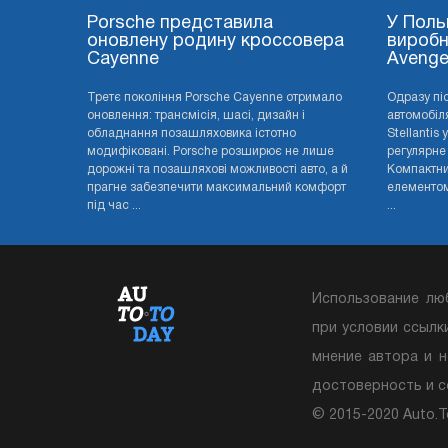
Porsche представила
У Поль
оновлену родину кроссовера
виробн
Cayenne
Avenge
Третє покоління Porsche Cayenne отримало
Одразу пі
оновлення: трансмісія, шасі, дизайн і
автомобіля
обладнання позашляховика істотно
Stellantis
модифіковані. Porsche розширює не лише
регулярне
дорожні та позашляхові можливості авто, а й
Компактни
прагне забезпечити максимальний комфорт
елементом 
під час ...
...
Использование лю
при условии ссылк
мнение автора и н
достоверность и 
© 2015-2020 Auto.