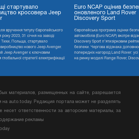
щі стартувало
Euro NCAP оцінив безпе
ицтво кросовера Jeep
оновленого Land Rover
r
Discovery Sport
сля вручення титулу Європейського
Європейська програма оцінки безп
 року 2023, 31 січня на заводі
автомобілів (Euro NCAP) вкотре від
 у Тихи, Польща, стартувало
Discovery Sport п’ятизірковим рейти
 виробництво нового Jeep Avenger.
безпеки. Чергова відзнака доповню
й Jeep Avenger є ключовим
попередніх нагород Land Rover: усі
глобальної стратегії електрифікації
на ринку моделі Range Rover, Discove
бых материалов, размещенных на сайте, разрешается
и на auto.today. Редакция портала может не разделять
е несет ответственности за авторские материалы, за
содержание рекламы
Today