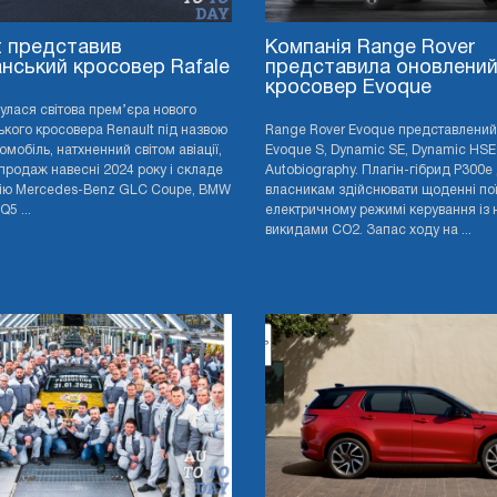
t представив
Компанія Range Rover
нський кросовер Rafale
представила оновлени
кросовер Evoque
дбулася світова прем’єра нового
кого кросовера Renault під назвою
Range Rover Evoque представлений 
томобіль, натхненний світом авіації,
Evoque S, Dynamic SE, Dynamic HSE
продаж навесні 2024 року і складе
Autobiography. Плагін-гібрид P300e
ію Mercedes-Benz GLC Coupe, BMW
власникам здійснювати щоденні пої
Q5 ...
електричному режимі керування із 
викидами CO2. Запас ходу на ...