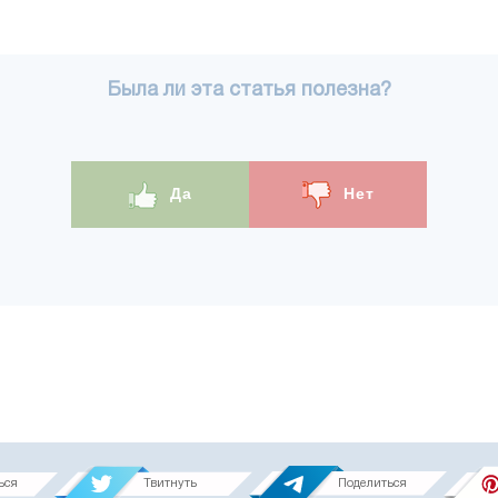
Была ли эта статья полезна?
Да
Нет
ься
Твитнуть
Поделиться