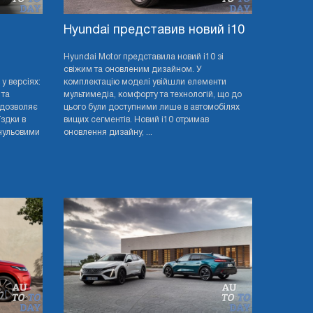
Hyundai представив новий i10
й
Hyundai Motor представила новий i10 зі
свіжим та оновленим дизайном. У
у версіях:
комплектацію моделі увійшли елементи
 та
мультимедіа, комфорту та технологій, що до
 дозволяє
цього були доступними лише в автомобілях
здки в
вищих сегментів. Новий i10 отримав
нульовими
оновлення дизайну, ...