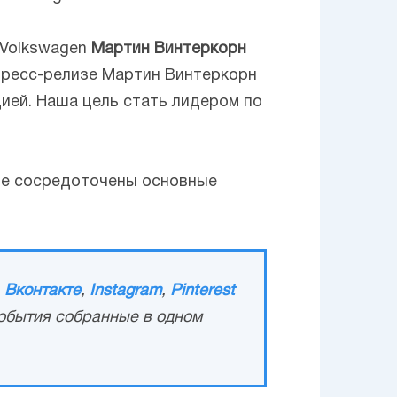
 Volkswagen
Мартин Винтеркорн
пресс-релизе Мартин Винтеркорн
ией. Наша цель стать лидером по
де сосредоточены основные
,
Вконтакте
,
Instagram
,
Pinterest
обытия собранные в одном