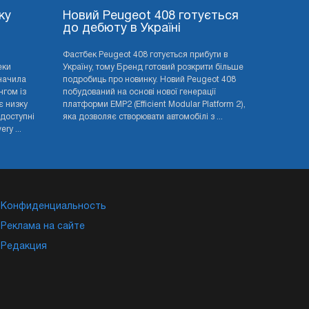
ку
Новий Peugeot 408 готується
до дебюту в Україні
Фастбек Peugeot 408 готується прибути в
еки
Україну, тому Бренд готовий розкрити більше
значила
подробиць про новинку. Новий Peugeot 408
нгом із
побудований на основі нової генерації
є низку
платформи EMP2 (Efficient Modular Platform 2),
 доступні
яка дозволяє створювати автомобілі з ...
ry ...
Конфиденциальность
Реклама на сайте
Редакция