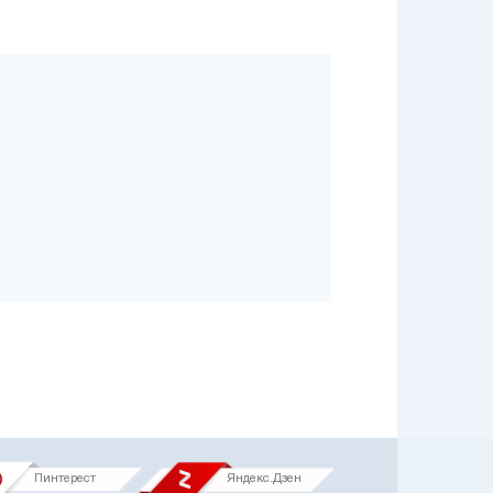
Пинтерест
Яндекс.Дзен