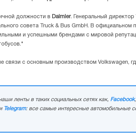
гичной должности в
Daimler
. Генеральный директор
льного совета Truck & Bus GmbH. В официальном 
льными и успешными брендами с мировой репутац
тобусов."
е связи с основным производством Volkswagen, г
аши ленты в таких социальных сетях как,
Facebook
и
Telegram
: все самые интересные автомобильные с