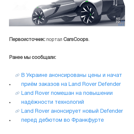
Первоисточник:
портал
СarsCoops
.
Ранее мы сообщали:
В Украине анонсированы цены и начат
приём заказов на Land Rover Defender
Land Rover помешан на повышении
надёжности технологий
Land Rover анонсирует новый Defender
перед дебютом во Франкфурте