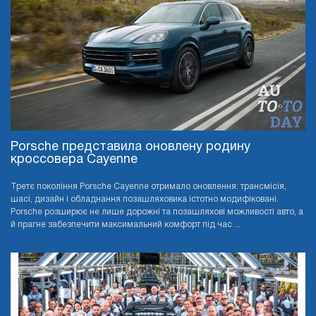
Porsche представила оновлену родину
кроссовера Cayenne
Третє покоління Porsche Cayenne отримало оновлення: трансмісія,
шасі, дизайн і обладнання позашляховика істотно модифіковані.
Porsche розширює не лише дорожні та позашляхові можливості авто, а
й прагне забезпечити максимальний комфорт під час ...