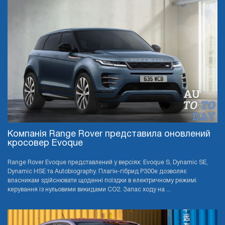
Компанія Range Rover представила оновлений
кросовер Evoque
Range Rover Evoque представлений у версіях: Evoque S, Dynamic SE,
Dynamic HSE та Autobiography. Плагін-гібрид P300e дозволяє
власникам здійснювати щоденні поїздки в електричному режимі
керування із нульовими викидами CO2. Запас ходу на ...