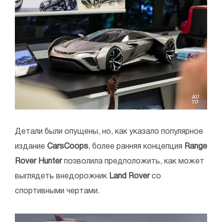
Детали были опущены, но, как указало популярное
издание
СarsCoops
, более ранняя концепция
Range
Rover Hunter
позволила предположить, как может
выглядеть внедорожник
Land Rover
со
спортивными чертами.