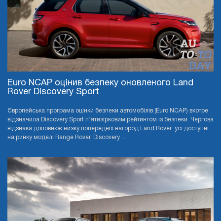
Euro NCAP оцінив безпеку оновленого Land
Rover Discovery Sport
Європейська програма оцінки безпеки автомобілів (Euro NCAP) вкотре
відзначила Discovery Sport п’ятизірковим рейтингом із безпеки. Чергова
відзнака доповнює низку попередніх нагород Land Rover: усі доступні
на ринку моделі Range Rover, Discovery ...