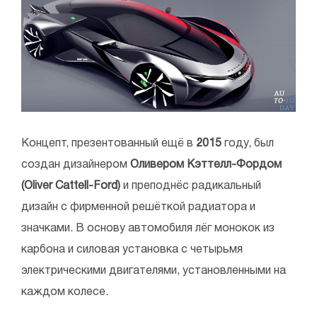
Концепт, презентованный ещё в
2015
году, был
создан дизайнером
Оливером Кэттелл-Фордом
(Oliver Cattell-Ford)
и преподнёс радикальный
дизайн с фирменной решёткой радиатора и
значками. В основу автомобиля лёг монокок из
карбона и силовая установка с четырьмя
электрическими двигателями, установленными на
каждом колесе.