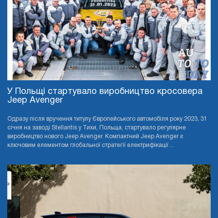
У Польщі стартувало виробництво кросовера
Jeep Avenger
Одразу після вручення титулу Європейського автомобіля року 2023, 31
січня на заводі Stellantis у Тихи, Польща, стартувало регулярне
виробництво нового Jeep Avenger. Компактний Jeep Avenger є
ключовим елементом глобальної стратегії електрифікації ...