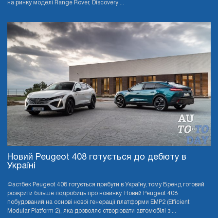
на ринку моделі Range Rover, Discovery ...
Новий Peugeot 408 готується до дебюту в
Україні
Фастбек Peugeot 408 готується прибути в Україну, тому Бренд готовий
розкрити більше подробиць про новинку. Новий Peugeot 408
побудований на основі нової генерації платформи EMP2 (Efficient
Modular Platform 2), яка дозволяє створювати автомобілі з ...