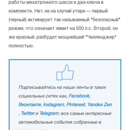
работы мехатронного шасси и два ключа в
комплекте. Нет, не на случай утери — первый
(черный) активирует так называемый "безопасный"
режим, что означает лимит на 500 л.с. Второй, он
же красный, разбудит мощнейший "Челленджер"
полностью.
Подписывайтесь на наши ленты в таких
социальных сетях как,
Facebook
,
Вконтакте
,
Instagram
,
Pinterest
,
Yandex Zen
,
Twitter
и
Telegram
: все самые интересные
автомобильные события собранные в