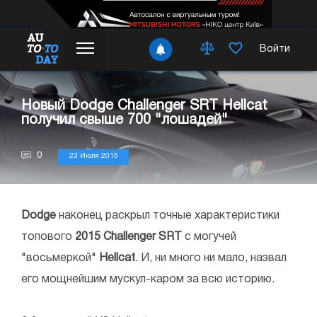
Войти
Новый Dodge Challenger SRT Hellcat
получил свыше 700 "лошадей"
0
23 Июля 2015
Dodge
наконец раскрыл точные характеристики
топового
2015 Challenger SRT
с могучей
"восьмеркой"
Hellcat
. И, ни много ни мало, назвал
его мощнейшим мускул-каром за всю историю.