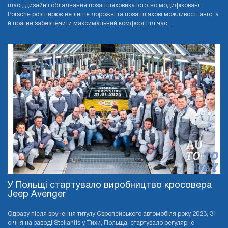
шасі, дизайн і обладнання позашляховика істотно модифіковані.
Porsche розширює не лише дорожні та позашляхові можливості авто, а
й прагне забезпечити максимальний комфорт під час ...
У Польщі стартувало виробництво кросовера
Jeep Avenger
Одразу після вручення титулу Європейського автомобіля року 2023, 31
січня на заводі Stellantis у Тихи, Польща, стартувало регулярне