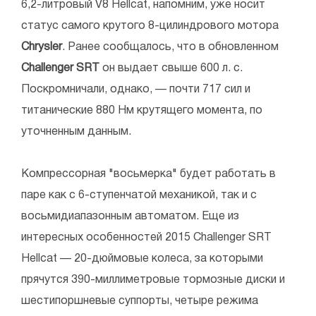
6,2-литровый V8 Hellcat, напомним, уже носит
статус самого крутого 8-цилиндрового мотора
Chrysler
. Ранее сообщалось, что в обновленном
Challenger SRT
он выдает свыше 600 л. с.
Поскромничали, однако, — почти 717 сил и
титанические 880 Нм крутящего момента, по
уточненным данным.
Компрессорная "восьмерка" будет работать в
паре как с 6-ступенчатой механикой, так и с
восьмидиапазонным автоматом. Еще из
интересных особенностей 2015 Challenger SRT
Hellcat — 20-дюймовые колеса, за которыми
прячутся 390-миллиметровые тормозные диски и
шестипоршневые суппорты, четыре режима