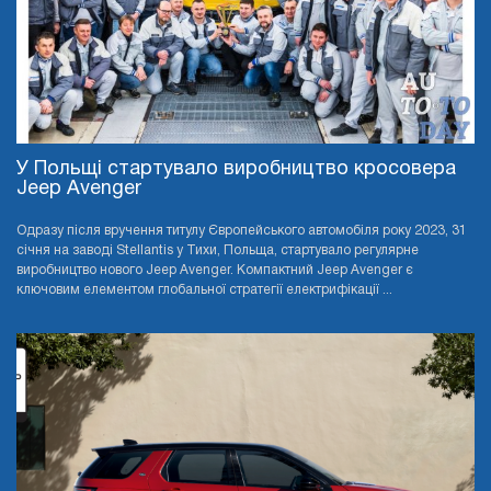
У Польщі стартувало виробництво кросовера
Jeep Avenger
Одразу після вручення титулу Європейського автомобіля року 2023, 31
січня на заводі Stellantis у Тихи, Польща, стартувало регулярне
виробництво нового Jeep Avenger. Компактний Jeep Avenger є
ключовим елементом глобальної стратегії електрифікації ...