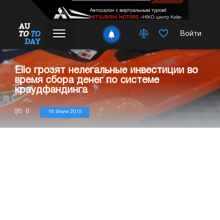
Войти
Elio грозят нелегальные инвестиции во
время сбора денег по системе
краудфандинга
0
16 Июля 2015