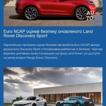
Euro NCAP оцінив безпеку оновленого Land
Rover Discovery Sport
Європейська програма оцінки безпеки автомобілів (Euro NCAP) вкотре
відзначила Discovery Sport п’ятизірковим рейтингом із безпеки. Чергова
відзнака доповнює низку попередніх нагород Land Rover: усі доступні
на ринку моделі Range Rover, Discovery ...