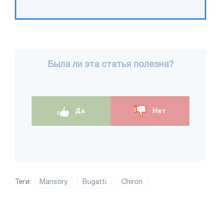
Была ли эта статья полезна?
Да
Нет
Теги:
Mansory
Bugatti
Chiron