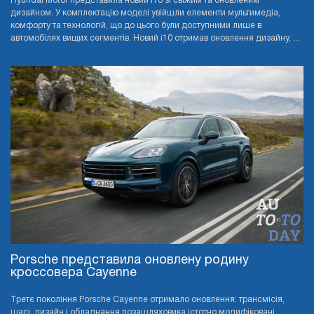
Hyundai Motor представила новий i10 зі свіжим та оновленим
дизайном. У комплектацію моделі увійшли елементи мультимедіа,
комфорту та технологій, що до цього були доступними лише в
автомобілях вищих сегментів. Новий i10 отримав оновлення дизайну, ...
Porsche представила оновлену родину
кроссовера Cayenne
Третє покоління Porsche Cayenne отримало оновлення: трансмісія,
шасі, дизайн і обладнання позашляховика істотно модифіковані.