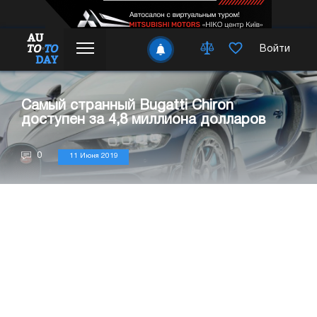
Войти
Самый странный Bugatti Chiron
доступен за 4,8 миллиона долларов
0
11 Июня 2019