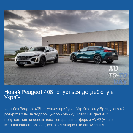
Новий Peugeot 408 готується до дебюту в
Україні
Фастбек Peugeot 408 готується прибути в Україну, тому Бренд готовий
розкрити більше подробиць про новинку. Новий Peugeot 408
побудований на основі нової генерації платформи EMP2 (Efficient
Modular Platform 2), яка дозволяє створювати автомобілі з ...