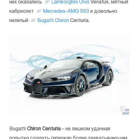
них оказались
Lamborghini Urus
Venatus, мятный
кабриолет
Mercedes-AMG S63
и довольно
нелепый
Bugatti Chiron
Centuria.
Bugatti
Chiron Centuria
– не лишком удачная
попытка сделать гиперкар более захватывающим.