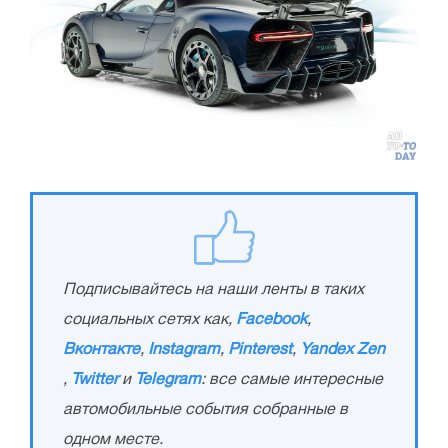
Подписывайтесь на наши ленты в таких
социальных сетях как,
Facebook
,
Вконтакте
,
Instagram
,
Pinterest
,
Yandex Zen
,
Twitter
и
Telegram
: все самые интересные
автомобильные события собранные в
одном месте.