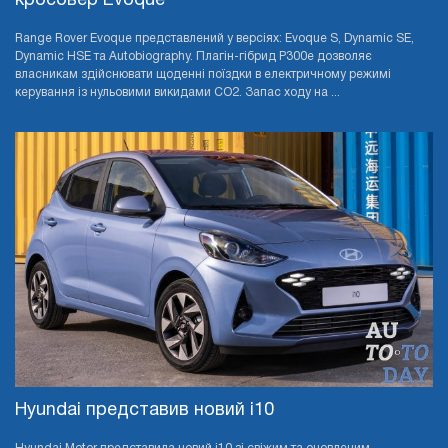
кросовер Evoque
Range Rover Evoque представлений у версіях: Evoque S, Dynamic SE,
Dynamic HSE та Autobiography. Плагін-гібрид P300e дозволяє
власникам здійснювати щоденні поїздки в електричному режимі
керування із нульовими викидами CO2. Запас ходу на ...
Hyundai представив новий i10