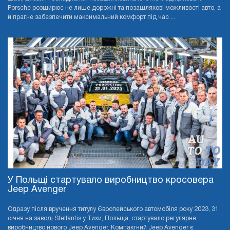
Porsche розширює не лише дорожні та позашляхові можливості авто, а
й прагне забезпечити максимальний комфорт під час ...
У Польщі стартувало виробництво кросовера
Jeep Avenger
Одразу після вручення титулу Європейського автомобіля року 2023, 31
січня на заводі Stellantis у Тихи, Польща, стартувало регулярне
виробництво нового Jeep Avenger. Компактний Jeep Avenger є