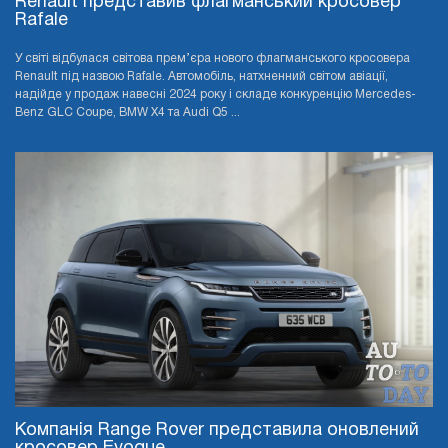
Renault представив флагманський кросовер
Rafale
У світі відбулася світова прем’єра нового флагманського кросовера
Renault під назвою Rafale. Автомобіль, натхненний світом авіації,
надійде у продаж навесні 2024 року і складе конкуренцію Mercedes-
Benz GLC Coupe, BMW X4 та Audi Q5 ...
Компанія Range Rover представила оновлений