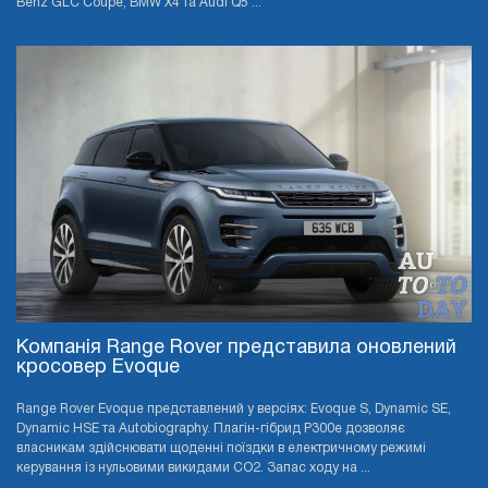
Benz GLC Coupe, BMW X4 та Audi Q5 ...
Компанія Range Rover представила оновлений
кросовер Evoque
Range Rover Evoque представлений у версіях: Evoque S, Dynamic SE,
Dynamic HSE та Autobiography. Плагін-гібрид P300e дозволяє
власникам здійснювати щоденні поїздки в електричному режимі
керування із нульовими викидами CO2. Запас ходу на ...