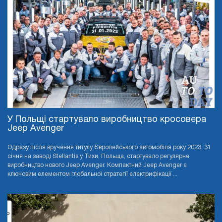
У Польщі стартувало виробництво кросовера
Jeep Avenger
Одразу після вручення титулу Європейського автомобіля року 2023, 31
січня на заводі Stellantis у Тихи, Польща, стартувало регулярне
виробництво нового Jeep Avenger. Компактний Jeep Avenger є
ключовим елементом глобальної стратегії електрифікації ...