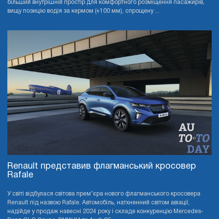
більший внутрішній простір для комфортного розміщення пасажирів,
вищу позицію водія за кермом (+100 мм), спрощену ...
Renault представив флагманський кросовер
Rafale
У світі відбулася світова прем’єра нового флагманського кросовера
Renault під назвою Rafale. Автомобіль, натхненний світом авіації,
надійде у продаж навесні 2024 року і складе конкуренцію Mercedes-