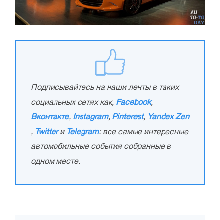
Подписывайтесь на наши ленты в таких
социальных сетях как,
Facebook
,
Вконтакте
,
Instagram
,
Pinterest
,
Yandex Zen
,
Twitter
и
Telegram
: все самые интересные
автомобильные события собранные в
одном месте.