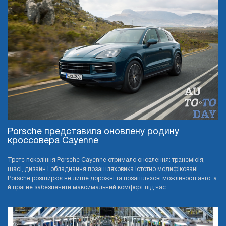
Porsche представила оновлену родину
кроссовера Cayenne
Третє покоління Porsche Cayenne отримало оновлення: трансмісія,
шасі, дизайн і обладнання позашляховика істотно модифіковані.
Porsche розширює не лише дорожні та позашляхові можливості авто, а
й прагне забезпечити максимальний комфорт під час ...