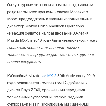
бы культурным явлением и самым продаваемым
родстером всех времен», - сказал Масахиро
Моро, председатель и главный исполнительный
директор Mazda North American Operations.
«Реакция фанатов на празднование 30-летия
Mazda MX-5 в 2019 году была невероятной, и
мы с
гордостью предлагаем дополнительные
транспортные средства для тех, кто находится в
списке ожидания
».
Юбилейный Mazda
MX-5
30th Anniversary 2019
года оснащается комплектом 17-дюймовых
дисков Rays ZE40, оранжевыми передними
тормозными суппортами Brembo, задними
суппортами Nissin, эксклюзивными сидениями