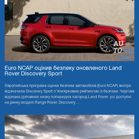
Euro NCAP оцінив безпеку оновленого Land
Rover Discovery Sport
Європейська програма оцінки безпеки автомобілів (Euro NCAP) вкотре
відзначила Discovery Sport п’ятизірковим рейтингом із безпеки. Чергова
відзнака доповнює низку попередніх нагород Land Rover: усі доступні
на ринку моделі Range Rover, Discovery ...