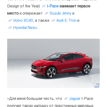
Design of the Year)
I-Pace
занимает первое
место
и опережает
Suzuki Jimny
и
Volvo XC40
, а также
Audi E-Tron
и
Hyundai Nexo
.
«Для меня большая честь, что
Jaguar
I-Pace
получил такую награду от престижных мировых