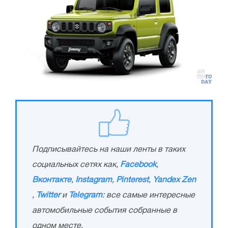
Подписывайтесь на наши ленты в таких
социальных сетях как,
Facebook
,
Вконтакте
,
Instagram
,
Pinterest
,
Yandex Zen
,
Twitter
и
Telegram
: все самые интересные
автомобильные события собранные в
одном месте.