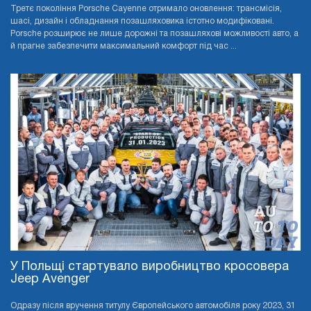
Третє покоління Porsche Cayenne отримало оновлення: трансмісія,
шасі, дизайн і обладнання позашляховика істотно модифіковані.
Porsche розширює не лише дорожні та позашляхові можливості авто, а
й прагне забезпечити максимальний комфорт під час ...
У Польщі стартувало виробництво кросовера
Jeep Avenger
Одразу після вручення титулу Європейського автомобіля року 2023, 31