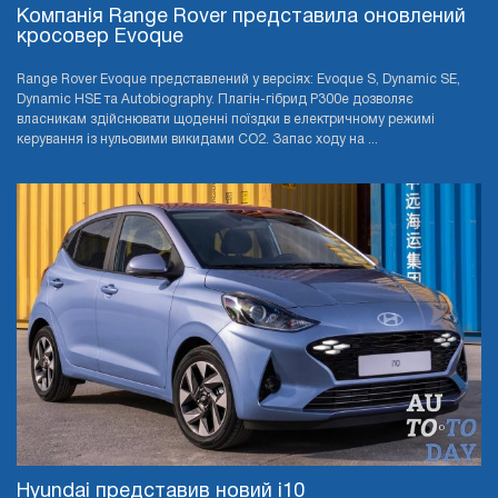
Компанія Range Rover представила оновлений
кросовер Evoque
Range Rover Evoque представлений у версіях: Evoque S, Dynamic SE,
Dynamic HSE та Autobiography. Плагін-гібрид P300e дозволяє
власникам здійснювати щоденні поїздки в електричному режимі
керування із нульовими викидами CO2. Запас ходу на ...
Hyundai представив новий i10