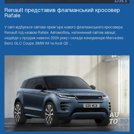
Renault представив флагманський кросовер
Rafale
У світі відбулася світова прем’єра нового флагманського кросовера
Renault під назвою Rafale. Автомобіль, натхненний світом авіації,
надійде у продаж навесні 2024 року і складе конкуренцію Mercedes-
Benz GLC Coupe, BMW X4 та Audi Q5 ...