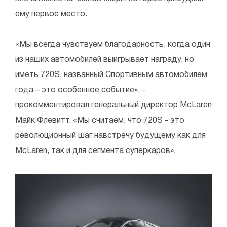
ему первое место.
«Мы всегда чувствуем благодарность, когда один
из наших автомобилей выигрывает награду, но
иметь 720S, названный Спортивным автомобилем
года – это особенное событие», -
прокомментировал генеральный директор McLaren
Майк Флевитт. «Мы считаем, что 720S - это
революционный шаг навстречу будущему как для
McLaren, так и для сегмента суперкаров».