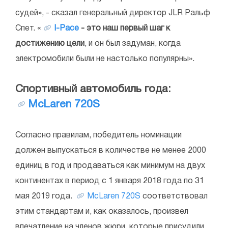
судей», - сказал генеральный директор JLR Ральф
Спет. «
I-Pace
- это наш первый шаг к
достижению цели
, и он был задуман, когда
электромобили были не настолько популярны».
Спортивный автомобиль года:
McLaren 720S
Согласно правилам, победитель номинации
должен выпускаться в количестве не менее 2000
единиц в год и продаваться как минимум на двух
континентах в период с 1 января 2018 года по 31
мая 2019 года.
McLaren 720S
соответствовал
этим стандартам и, как оказалось, произвел
впечатление на членов жюри, которые присудили