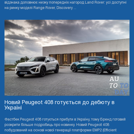
відзнака доповнює низку попередніх нагород Land Rover: усі доступні
на ринку моделі Range Rover, Discovery ...
Новий Peugeot 408 готується до дебюту в
Україні
Фастбек Peugeot 408 готується прибути в Україну, тому Бренд готовий
розкрити більше подробиць про новинку. Новий Peugeot 408
побудований на основі нової генерації платформи EMP2 (Efficient