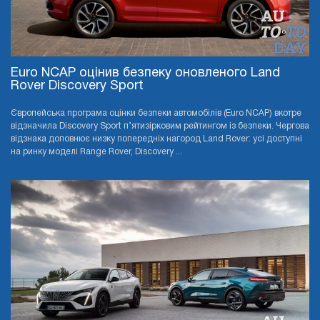
Euro NCAP оцінив безпеку оновленого Land
Rover Discovery Sport
Європейська програма оцінки безпеки автомобілів (Euro NCAP) вкотре
відзначила Discovery Sport п’ятизірковим рейтингом із безпеки. Чергова
відзнака доповнює низку попередніх нагород Land Rover: усі доступні
на ринку моделі Range Rover, Discovery ...