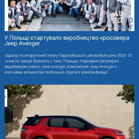
У Польщі стартувало виробництво кросовера
Jeep Avenger
Одразу після вручення титулу Європейського автомобіля року 2023, 31
січня на заводі Stellantis у Тихи, Польща, стартувало регулярне
виробництво нового Jeep Avenger. Компактний Jeep Avenger є
ключовим елементом глобальної стратегії електрифікації ...