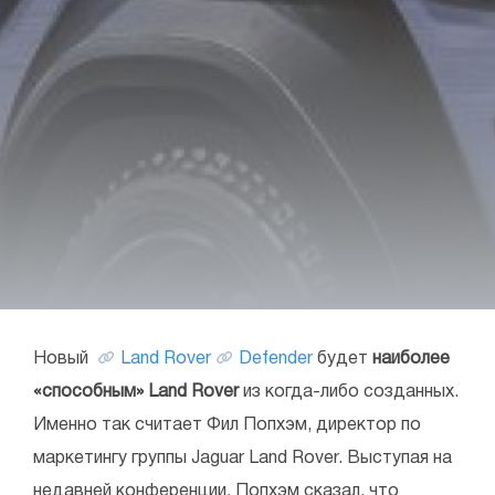
Новый
Land Rover
Defender
будет
наиболее
«способным» Land Rover
из когда-либо созданных.
Именно так считает Фил Попхэм, директор по
маркетингу группы Jaguar Land Rover. Выступая на
недавней конференции, Попхэм сказал, что