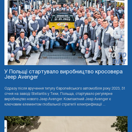
У Польщі стартувало виробництво кросовера
Jeep Avenger
Одразу після вручення титулу Європейського автомобіля року 2023, 31
січня на заводі Stellantis у Тихи, Польща, стартувало регулярне
виробництво нового Jeep Avenger. Компактний Jeep Avenger є
ключовим елементом глобальної стратегії електрифікації ...