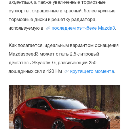
акцентами
, а также увеличенные тормозные
суппорты, окрашенные в красный, более крупные
тормозные диски и решетку радиатора,
используемую в
последнем хэтчбеке Mazda3
.
Как полагается, идеальным вариантом оснащения
Mazdaspeed3 может стать 2,5-литровый
двигатель Skyactiv-G, развивающий 250
лошадиных сил и 420 Нм
крутящего момента
.