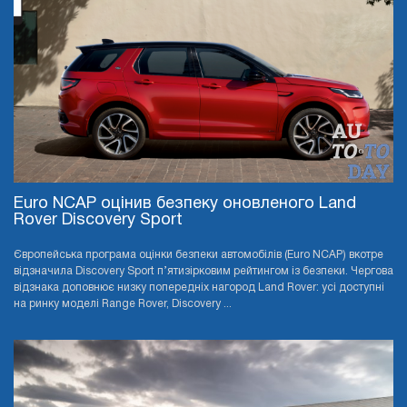
Euro NCAP оцінив безпеку оновленого Land
Rover Discovery Sport
Європейська програма оцінки безпеки автомобілів (Euro NCAP) вкотре
відзначила Discovery Sport п’ятизірковим рейтингом із безпеки. Чергова
відзнака доповнює низку попередніх нагород Land Rover: усі доступні
на ринку моделі Range Rover, Discovery ...