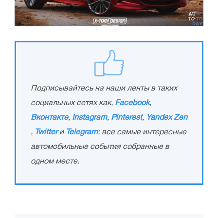
Подписывайтесь на наши ленты в таких
социальных сетях как,
Facebook
,
Вконтакте
,
Instagram
,
Pinterest
,
Yandex Zen
,
Twitter
и
Telegram
: все самые интересные
автомобильные события собранные в
одном месте.