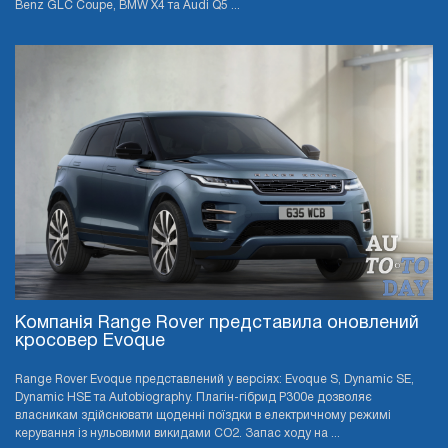
Benz GLC Coupe, BMW X4 та Audi Q5 ...
Компанія Range Rover представила оновлений
кросовер Evoque
Range Rover Evoque представлений у версіях: Evoque S, Dynamic SE,
Dynamic HSE та Autobiography. Плагін-гібрид P300e дозволяє
власникам здійснювати щоденні поїздки в електричному режимі
керування із нульовими викидами CO2. Запас ходу на ...