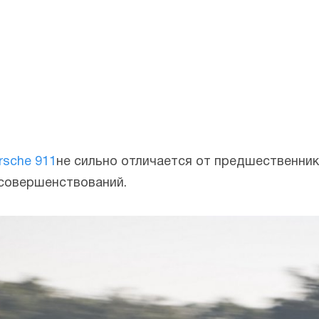
rsche 911
не сильно отличается от предшественник
усовершенствований.