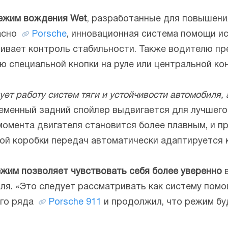
ежим вождения Wet
, разработанные для повышени
асно
Porsche
, инновационная система помощи ис
чивает контроль стабильности. Также водителю п
 специальной кнопки на руле или центральной кон
ует работу систем тяги и устойчивости автомобиля,
еменный задний спойлер выдвигается для лучшего 
момента двигателя становится более плавным, и п
й коробки передач автоматически адаптируется к
жим позволяет чувствовать себя более уверенно
в
я. «Это следует рассматривать как систему помощ
ого ряда
Porsche 911
и продолжил, что режим бу