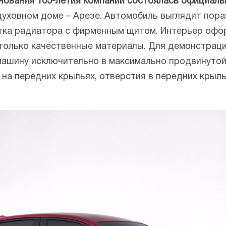
нования 105-летия компании состоялась официаль
духовном доме – Арезе. Автомобиль выглядит пора
тка радиатора с фирменным щитом. Интерьер офор
только качественные материалы. Для демонстрац
ашину исключительно в максимально продвинутой в
на передних крыльях, отверстия в передних крыл