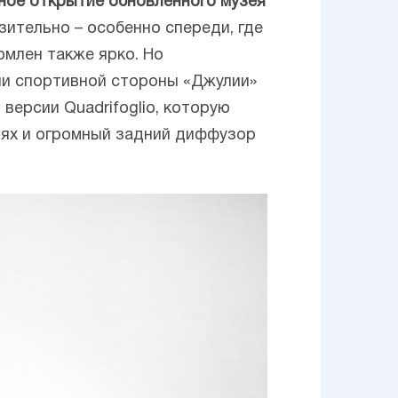
ное открытие обновленного музея
зительно – особенно спереди, где
млен также ярко. Но
ии спортивной стороны «Джулии»
ерсии Quadrifoglio, которую
ьях и огромный задний диффузор