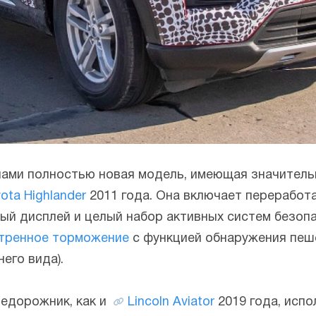
нами полностью новая модель, имеющая значитель
ota Highlander
2011 года. Она включает переработ
ый дисплей и целый набор активных систем безопас
тренное торможение
с функцией обнаружения пеше
его вида).
недорожник, как и
Lincoln Aviator
2019 года, испо