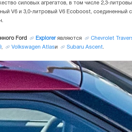
ство силовых агрегатов, в том числе 2,3-литровый
дный V6 и 3,0-литровый V6 Ecoboost, соединенный 
ч.
нного Ford
Explorer
являются
Chevrolet Traver
9
,
Volkswagen Atlas
и
Subaru Ascent
.