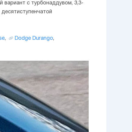
 вариант с турбонаддувом, 3,3-
с десятиступенчатой
se
,
Dodge Durango
,