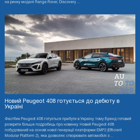
на ринку моделі Range Rover, Discovery ...
Новий Peugeot 408 готується до дебюту в
Україні
Фастбек Peugeot 408 готується прибути в Україну, тому Бренд готовий
розкрити більше подробиць про новинку. Новий Peugeot 408
побудований на основі нової генерації платформи EMP2 (Efficient
Modular Platform 2), яка дозволяє створювати автомобілі з ...