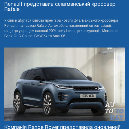
Renault представив флагманський кросовер
Rafale
У світі відбулася світова прем’єра нового флагманського кросовера
Renault під назвою Rafale. Автомобіль, натхненний світом авіації,
надійде у продаж навесні 2024 року і складе конкуренцію Mercedes-
Benz GLC Coupe, BMW X4 та Audi Q5 ...
Компанія Range Rover представила оновлений