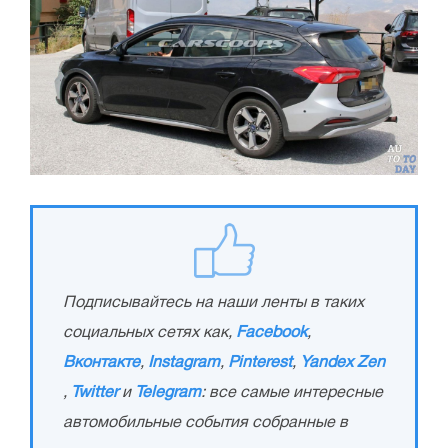
Подписывайтесь на наши ленты в таких
социальных сетях как,
Facebook
,
Вконтакте
,
Instagram
,
Pinterest
,
Yandex Zen
,
Twitter
и
Telegram
: все самые интересные
автомобильные события собранные в