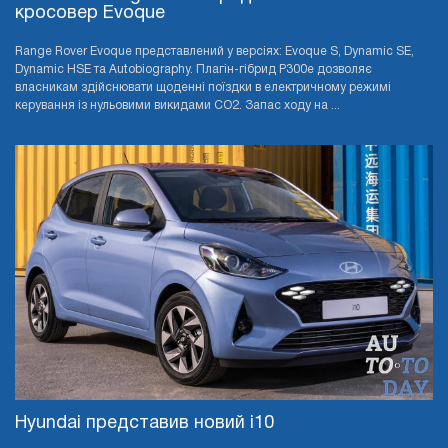
кросовер Evoque
Range Rover Evoque представлений у версіях: Evoque S, Dynamic SE,
Dynamic HSE та Autobiography. Плагін-гібрид P300e дозволяє
власникам здійснювати щоденні поїздки в електричному режимі
керування із нульовими викидами CO2. Запас ходу на ...
Hyundai представив новий i10