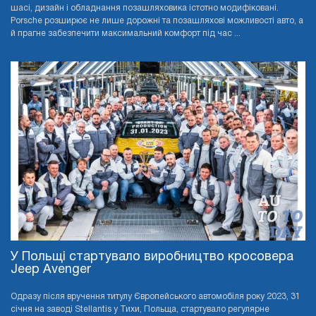
шасі, дизайн і обладнання позашляховика істотно модифіковані.
Porsche розширює не лише дорожні та позашляхові можливості авто, а
й прагне забезпечити максимальний комфорт під час ...
У Польщі стартувало виробництво кросовера
Jeep Avenger
Одразу після вручення титулу Європейського автомобіля року 2023, 31
січня на заводі Stellantis у Тихи, Польща, стартувало регулярне