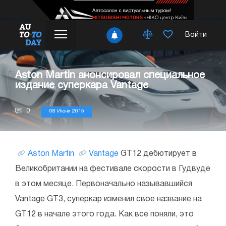
Войти
Aston Martin анонсировал специальное
издание суперкара Vantage
0
08 Июня 2015
Aston Martin
Vantage
GT12 дебютирует в
Великобритании на фестивале скорости в Гудвуде
в этом месяце. Первоначально называвшийся
Vantage GT3, суперкар изменил свое название на
GT12 в начале этого года. Как все поняли, это