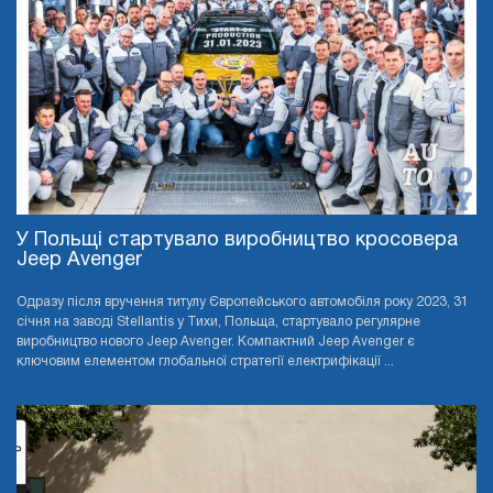
У Польщі стартувало виробництво кросовера
Jeep Avenger
Одразу після вручення титулу Європейського автомобіля року 2023, 31
січня на заводі Stellantis у Тихи, Польща, стартувало регулярне
виробництво нового Jeep Avenger. Компактний Jeep Avenger є
ключовим елементом глобальної стратегії електрифікації ...