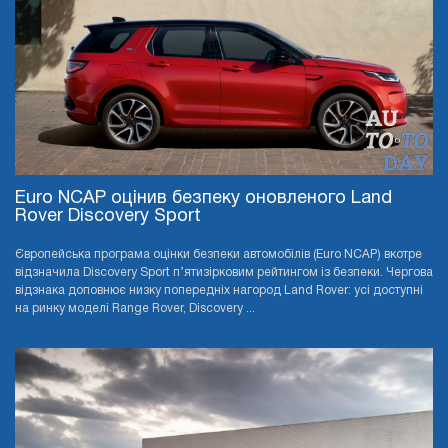
Euro NCAP оцінив безпеку оновленого Land
Rover Discovery Sport
Європейська програма оцінки безпеки автомобілів (Euro NCAP) вкотре
відзначила Discovery Sport п’ятизірковим рейтингом із безпеки. Чергова
відзнака доповнює низку попередніх нагород Land Rover: усі доступні
на ринку моделі Range Rover, Discovery ...