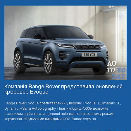
Компанія Range Rover представила оновлений
кросовер Evoque
Range Rover Evoque представлений у версіях: Evoque S, Dynamic SE,
Dynamic HSE та Autobiography. Плагін-гібрид P300e дозволяє
власникам здійснювати щоденні поїздки в електричному режимі
керування із нульовими викидами CO2. Запас ходу на ...