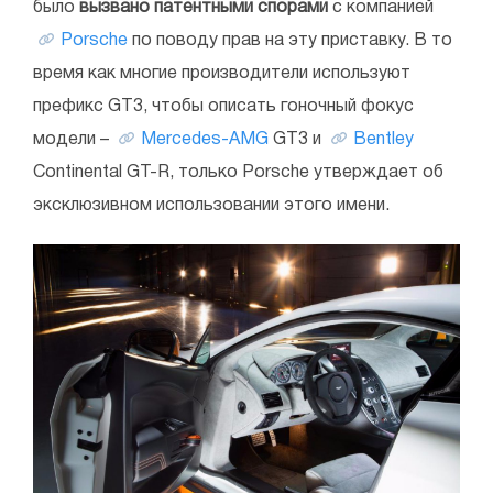
было
вызвано патентными спорами
с компанией
Porsche
по поводу прав на эту приставку. В то
время как многие производители используют
префикс GT3, чтобы описать гоночный фокус
модели –
Mercedes-AMG
GT3 и
Bentley
Continental GT-R, только Porsche утверждает об
эксклюзивном использовании этого имени.