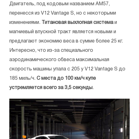
Двигатель, под кодовым названием AM57,
перенесся из V12 Vantage S, но с некоторыми
изменениями.
Титановая выхлопная система
и
магниевый впускной тракт является новыми и
предлагают экономию веса в сумме более 25 кг.
Интересно, что из-за специального
аэродинамического обвеса максимальная
скорость машины упала с 205 у V12 Vantage S до
185 миль/ч.
С места до 100 км/ч купе
устремляется всего за 3,5 секунды
.