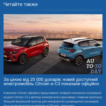
Читайте также
За ціною від 25 000 доларів: новий доступний
електромобіль Citroen e-C3 показали офіційно
Компанія Citroen офіційно представила четверте покоління популярної
моделі Citroen C3 у вигляді електричного кросовера. Новинка пропонує
більший внутрішній простір для комфортного розміщення пасажирів,
вищу позицію водія за кермом (+100 мм), спрощену ...