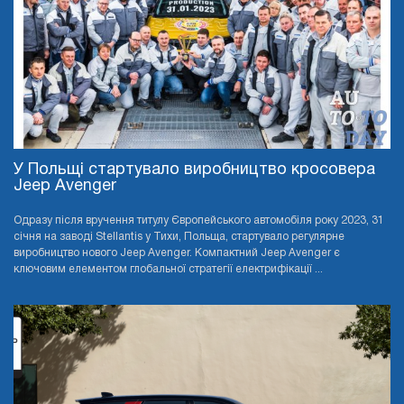
У Польщі стартувало виробництво кросовера
Jeep Avenger
Одразу після вручення титулу Європейського автомобіля року 2023, 31
січня на заводі Stellantis у Тихи, Польща, стартувало регулярне
виробництво нового Jeep Avenger. Компактний Jeep Avenger є
ключовим елементом глобальної стратегії електрифікації ...