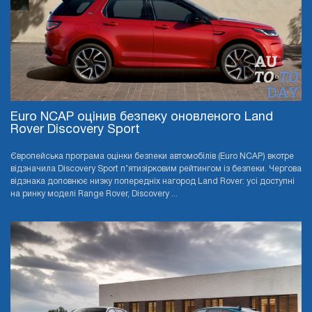
Euro NCAP оцінив безпеку оновленого Land
Rover Discovery Sport
Європейська програма оцінки безпеки автомобілів (Euro NCAP) вкотре
відзначила Discovery Sport п’ятизірковим рейтингом із безпеки. Чергова
відзнака доповнює низку попередніх нагород Land Rover: усі доступні
на ринку моделі Range Rover, Discovery ...