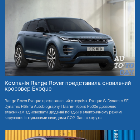
Компанія Range Rover представила оновлений
кросовер Evoque
Range Rover Evoque представлений у версіях: Evoque S, Dynamic SE,
Dynamic HSE та Autobiography. Плагін-гібрид P300e дозволяє
власникам здійснювати щоденні поїздки в електричному режимі
керування із нульовими викидами CO2. Запас ходу на ...