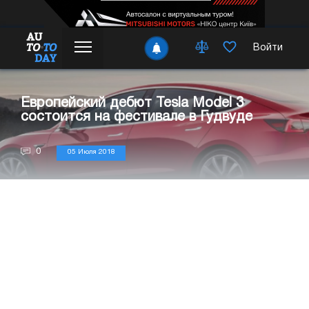
Войти
Европейский дебют Tesla Model 3
состоится на фестивале в Гудвуде
0
05 Июля 2018