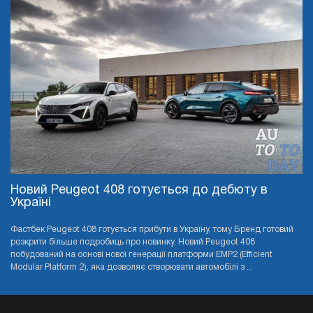
Новий Peugeot 408 готується до дебюту в
Україні
Фастбек Peugeot 408 готується прибути в Україну, тому Бренд готовий
розкрити більше подробиць про новинку. Новий Peugeot 408
побудований на основі нової генерації платформи EMP2 (Efficient
Modular Platform 2), яка дозволяє створювати автомобілі з ...