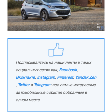
Подписывайтесь на наши ленты в таких
социальных сетях как,
Facebook
,
Вконтакте
,
Instagram
,
Pinterest
,
Yandex Zen
,
Twitter
и
Telegram
: все самые интересные
автомобильные события собранные в
одном месте.