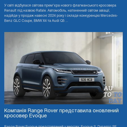
У світі відбулася світова прем’єра нового флагманського кросовера
Renault під назвою Rafale. Автомобіль, натхненний світом авіації,
надійде у продаж навесні 2024 року і складе конкуренцію Mercedes-
Benz GLC Coupe, BMW X4 та Audi Q5 ...
Компанія Range Rover представила оновлений
кросовер Evoque
Range Rover Evoque представлений у версіях: Evoque S, Dynamic SE,