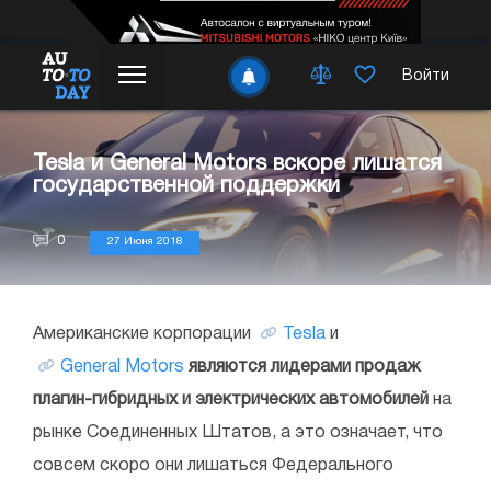
Войти
Tesla и General Motors вскоре лишатся
государственной поддержки
0
27 Июня 2018
Американские корпорации
Tesla
и
General Motors
являются лидерами продаж
плагин-гибридных и электрических автомобилей
на
рынке Соединенных Штатов, а это означает, что
совсем скоро они лишаться Федерального