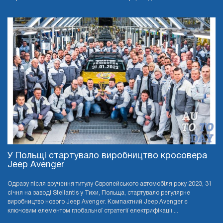
У Польщі стартувало виробництво кросовера
Jeep Avenger
Одразу після вручення титулу Європейського автомобіля року 2023, 31
січня на заводі Stellantis у Тихи, Польща, стартувало регулярне
виробництво нового Jeep Avenger. Компактний Jeep Avenger є
ключовим елементом глобальної стратегії електрифікації ...