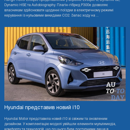
Dynamic HSE та Autobiography. Плагін-гібрид P300e дозволяє
власникам здійснювати щоденні поїздки в електричному режимі
керування із нульовими викидами CO2. Запас ходу на ...
Hyundai представив новий i10
Hyundai Motor представила новий i10 зі свіжим та оновленим
дизайном. У комплектацію моделі увійшли елементи мультимедіа,
комфорту та технологій, що до цього були доступними лише в