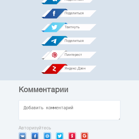
Поделиться
Твитнуть
Поделиться
Пинтерест
Яндекс.Дзен
Комментарии
Авторизуйтесь