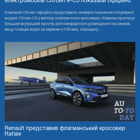
електромобіль Citroen e-C3 показали офіційно
Компанія Citroen офіційно представила четверте покоління популярної
моделі Citroen C3 у вигляді електричного кросовера. Новинка пропонує
більший внутрішній простір для комфортного розміщення пасажирів,
вищу позицію водія за кермом (+100 мм), спрощену ...
Renault представив флагманський кросовер
Rafale