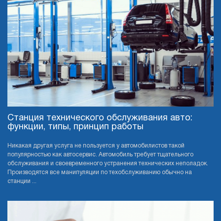
Станция технического обслуживания авто:
функции, типы, принцип работы
Никакая другая услуга не пользуется у автомобилистов такой
популярностью как автосервис. Автомобиль требует тщательного
обслуживания и своевременного устранения технических неполадок.
Производятся все манипуляции по техобслуживанию обычно на
станции ...