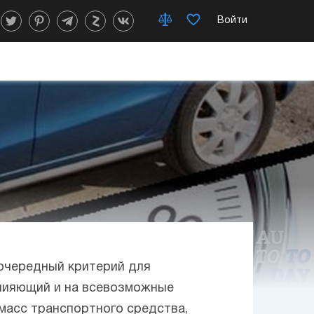
Войти
оочередный критерий для
влияющий и на всевозможные
масс транспортного средства,