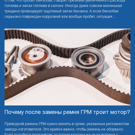
О том, что пробит бензобак, говорят признаки увеличенного расхода
топлива и запах топлива в салоне. Иногда даже совсем маленькая
трещина провоцирует ощутимый запах бензина. А если бензобак
серьезно поврежден коррозией или вообще пробит, ситуация ...
Почему после замены ремня ГРМ троит мотор?
Приводной ремень ГРМ нужно менять в сроки, указанные регламентом
завода-изготовителя. Это крайне важно, чтобы ремень не оборвало.
Если подобное произойдет, то погнет клапана из-за их встречи с