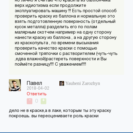
но лично я считаю что красить из баллончика
верх идиотизма если продолжите
эксплуатировать машину !!! Есть простой способ
проверить краску из баллона и нормальную это
взять подготовленную поверхность (отдельный
кусок металла) разделить его по полам
малярным скотчем например на одну сторону
нанести краску из баллона , а на другую сторону
из краскопульта , по времени высыхания
проверить качество краски с помощью
смоченной тряпочки с растворителем (чуть-чуть
,едва влажной)растереть поверхности и Вы
поймёте разницу!!!! С уважением!!!!!
Yauheni Zarozhyn
Павел
2018-04-02
Ответить
-
+
0
дело не в краске,а в лаке, которым ты эту краску
покроешь. вы переоцениваете роль краски