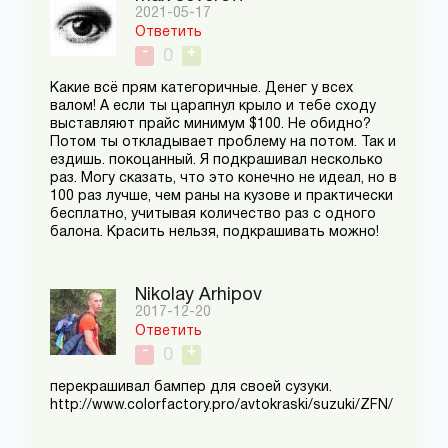
2021-05-17
Ответить
-
+
0
Какие всё прям категоричные. Денег у всех
валом! А если ты царапнул крыло и тебе сходу
выставляют прайс минимум $100. Не обидно?
Потом ты откладывает проблему на потом. Так и
ездишь. покоцанный. Я подкрашивал несколько
раз. Могу сказать, что это конечно не идеал, но в
100 раз лучше, чем раны на кузове и практически
бесплатно, учитывая количество раз с одного
балона. Красить нельзя, подкрашивать можно!
Nikolay Arhipov
2017-12-20
Ответить
-
+
0
перекрашивал бампер для своей сузуки.
http://www.colorfactory.pro/avtokraski/suzuki/ZFN/