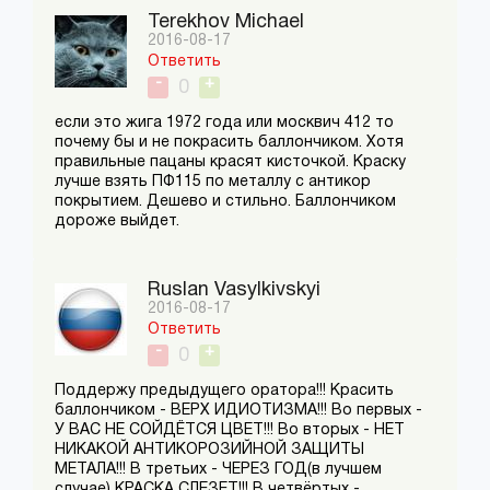
Terekhov Michael
2016-08-17
Ответить
-
+
0
если это жига 1972 года или москвич 412 то
почему бы и не покрасить баллончиком. Хотя
правильные пацаны красят кисточкой. Краску
лучше взять ПФ115 по металлу с антикор
покрытием. Дешево и стильно. Баллончиком
дороже выйдет.
Ruslan Vasylkivskyi
2016-08-17
Ответить
-
+
0
Поддержу предыдущего оратора!!! Красить
баллончиком - ВЕРХ ИДИОТИЗМА!!! Во первых -
У ВАС НЕ СОЙДЁТСЯ ЦВЕТ!!! Во вторых - НЕТ
НИКАКОЙ АНТИКОРОЗИЙНОЙ ЗАЩИТЫ
МЕТАЛА!!! В третьих - ЧЕРЕЗ ГОД(в лучшем
случае) КРАСКА СЛЕЗЕТ!!! В четвёртых -