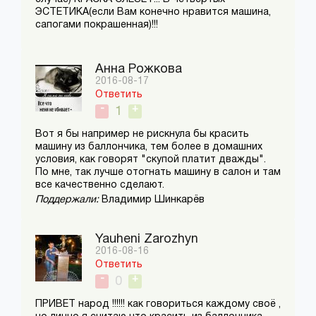
ЭСТЕТИКА(если Вам конечно нравится машина,
сапогами покрашенная)!!!
Анна Рожкова
2016-08-17
Ответить
-
+
1
Вот я бы например не рискнула бы красить
машину из баллончика, тем более в домашних
условия, как говорят "скупой платит дважды".
По мне, так лучше отогнать машину в салон и там
все качественно сделают.
Поддержали:
Владимир Шинкарёв
Yauheni Zarozhyn
2016-08-16
Ответить
-
+
0
ПРИВЕТ народ !!!!!! как говориться каждому своё ,