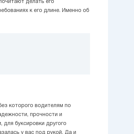
почитают делать его
ебованиях к его длине. Именно об
без которого водителям по
адежности, прочности и
, для буксировки другого
залась у вас под рукой. Да и