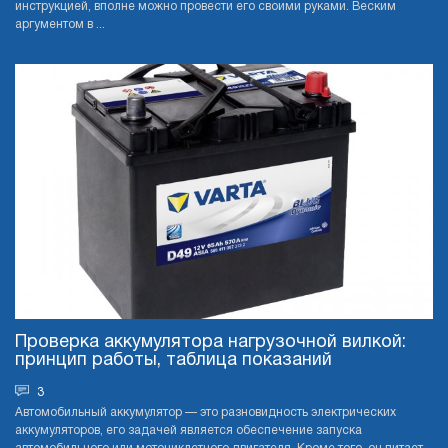
инструкцией, вполне можно провести его своими руками. Веским
аргументом в ...
Проверка аккумулятора нагрузочной вилкой:
принцип работы, таблица показаний
3
Автомобильный аккумулятор — это разновидность электрических
аккумуляторов, его задачей является обеспечение запуска