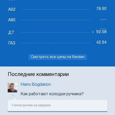
78.90
А92
-.--
А80
-0.51%
92.58
ДТ
42.94
ГАЗ
Смотреть все цены на бензин
Последние комментарии
Harru Bogdanov
Как работают колодки ручника?
У меня ручник на кардане