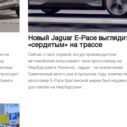
Новый Jaguar E-Pace выгляди
«сердитым» на трассе
ен на
Сейчас стало нормой, когда производители
ед
автомобилей испытывают свои кроссоверы на
нечных
Нюрбургринге. Конечно, Jaguar - не исключение.
 проходит
Замеченный много раз в прошлом году, компакт
нге. ...
кроссовер E-Pace британской марки был недавн
доставлен на Нюрбургринг. ...