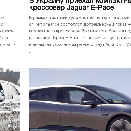
В Украину приехал компактн
кроссовер Jaguar E-Pace
ом,
В рамках выставки художественной фотографии 
ым
of Performance состоялся допремьерный показ н
вовремя
компактного кроссовера британского бренда по
ace.
названием Jaguar E-Pace. Главными конкурентами
, и вот-
новинки на украинском рынке станут Audi Q3, BM
...