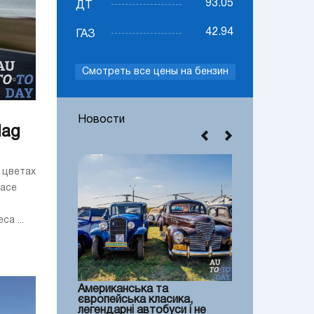
93.05
ДТ
42.94
ГАЗ
Смотреть все цены на бензин
Новости
lag
 цветах
Pace
а ...
Американська та
європейська класика,
легендарні автобуси і не