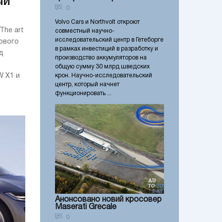
ый
0
Volvo Cars и Northvolt откроют
The art
совместный научно-
исследовательский центр в Гетеборге
ового
в рамках инвестиций в разработку и
д
производство аккумуляторов на
общую сумму 30 млрд шведских
крон. Научно-исследовательский
W X1 и
центр, который начнет
функционировать ...
Анонсовано новий кросовер
Maserati Grecale
0