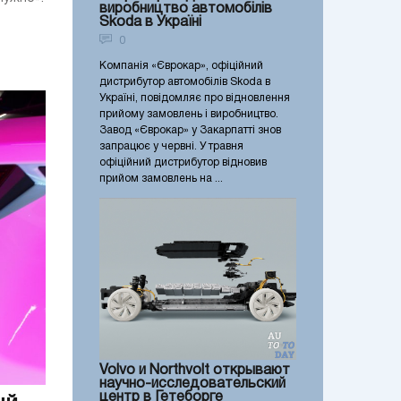
виробництво автомобілів
Skoda в Україні
0
Компанія «Єврокар», офіційний
дистрибутор автомобілів Skoda в
Україні, повідомляє про відновлення
прийому замовлень і виробництво.
Завод «Єврокар» у Закарпатті знов
запрацює у червні. У травня
офіційний дистрибутор відновив
прийом замовлень на ...
Volvo и Northvolt открывают
научно-исследовательский
центр в Гетеборге