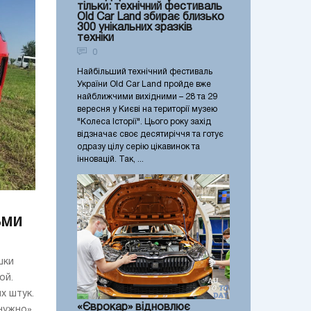
тільки: технічний фестиваль
Old Car Land збирає близько
300 унікальних зразків
техніки
0
Найбільший технічний фестиваль
України Old Car Land пройде вже
найближчими вихідними – 28 та 29
вересня у Києві на території музею
"Колеса Історії". Цього року захід
відзначає своє десятиріччя та готує
одразу цілу серію цікавинок та
інновацій. Так, ...
ьми
шки
ой.
х штук.
«Єврокар» відновлює
нужно».