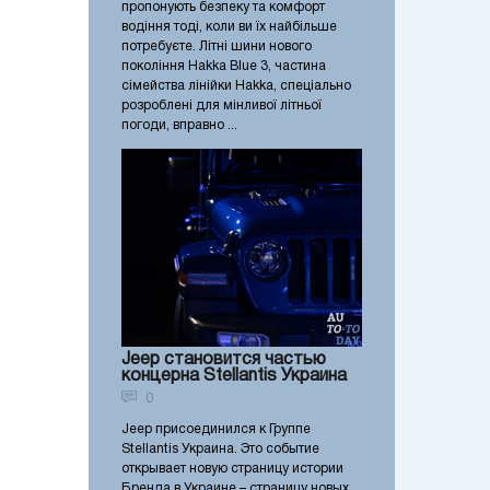
пропонують безпеку та комфорт
водіння тоді, коли ви їх найбільше
потребуєте. Літні шини нового
покоління Hakka Blue 3, частина
сімейства лінійки Hakka, спеціально
розроблені для мінливої літньої
погоди, вправно ...
Jeep становится частью
концерна Stellantis Украина
0
Jeep присоединился к Группе
Stellantis Украина. Это событие
открывает новую страницу истории
Бренда в Украине – страницу новых