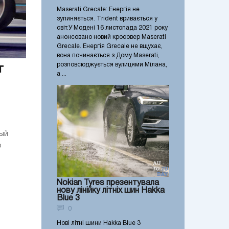
Maserati Grecale: Енергія не
зупиняється. Тrident вривається у
світ.​ У Модені 16 листопада 2021 року
анонсовано новий кросовер Maserati
Grecale. Енергія Grecale не вщухає,
вона починається з Дому Maserati,
розповсюджується вулицями Мілана,
т
а ...
ный
о
Nokian Tyres презентувала
нову лінійку літніх шин Hakka
Blue 3
0
Нові літні шини Hakka Blue 3