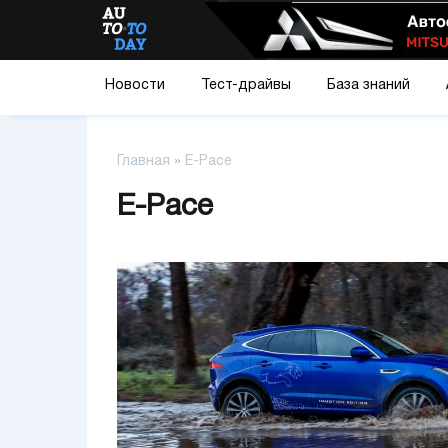
Новости
Тест-драйвы
База знаний
Главная
»
E-Pace
E-Pace