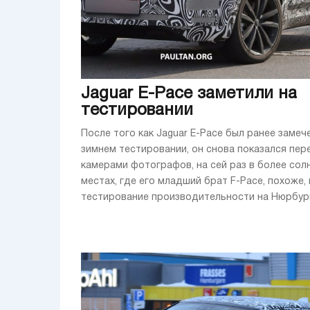
Jaguar E-Pace заметили на
тестировании
После того как Jaguar E-Pace был ранее замеч
зимнем тестировании, он снова показался пер
камерами фотографов, на сей раз в более сол
местах, где его младший брат F-Pace, похоже,
тестирование производительности на Нюрбургри