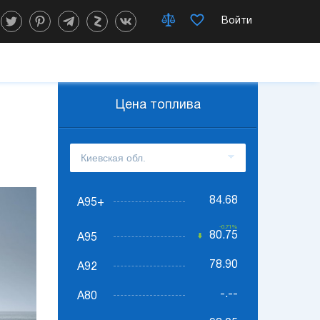
Войти
Цена топлива
84.68
А95+
-0.71%
80.75
А95
78.90
А92
-.--
А80