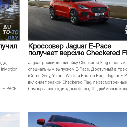
лучил
Кроссовер Jaguar E-Pace
получает версию Checkered F
нда,
Jaguar расширил линейку Checkered Flag с новым
 InMotion
специальным выпуском E-Pace. Доступный в трех
(Corris Grey, Yulong White и Photon Red), Jaguar E-
включает значок Checkered Flag, пересмотренные
: E-PACE
бамперы, светодиодные фары, 19-дюймовые колес