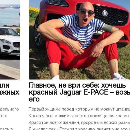
ыли
Главное, не ври себе: хочешь
ажных
красный Jaguar E-PACE – воз
его
одельного
Первый хищник, перед которым не мокнут штани
тва
Когда я был мелким, я всегда восхищался красот
Красотой всего: женщин, природы и всяких разны
лась в
Я мыслил так: «Если это красиво, значит мне это 