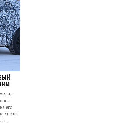
вый
нии
момент
более
на его
ядит еще
 ...