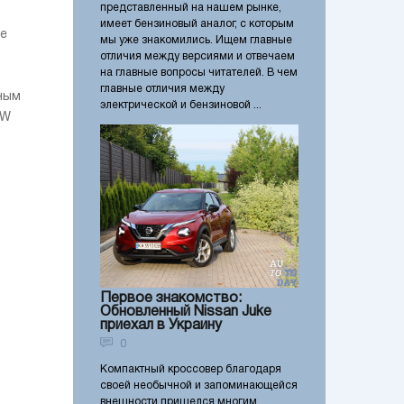
представленный на нашем рынке,
имеет бензиновый аналог, с которым
е
мы уже знакомились. Ищем главные
отличия между версиями и отвечаем
на главные вопросы читателей. В чем
главные отличия между
ным
электрической и бензиновой ...
MW
Первое знакомство:
Обновленный Nissan Juke
приехал в Украину
0
Компактный кроссовер благодаря
своей необычной и запоминающейся
внешности пришелся многим