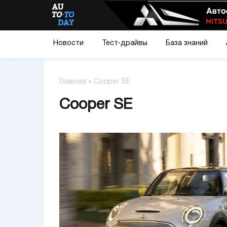
Новости
Тест-драйвы
База знаний
Главная
»
Cooper SE
Cooper SE