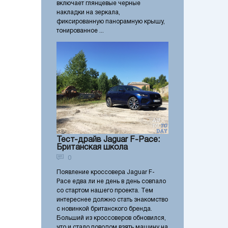
включает глянцевые черные
накладки на зеркала,
фиксированную панорамную крышу,
тонированное ...
Тест-драйв Jaguar F-Pace:
Британская школа
0
Появление кроссовера Jaguar F-
Pace едва ли не день в день совпало
со стартом нашего проекта. Тем
интереснее должно стать знакомство
с новинкой британского бренда.
Больший из кроссоверов обновился,
что и стало поводом взять машину на