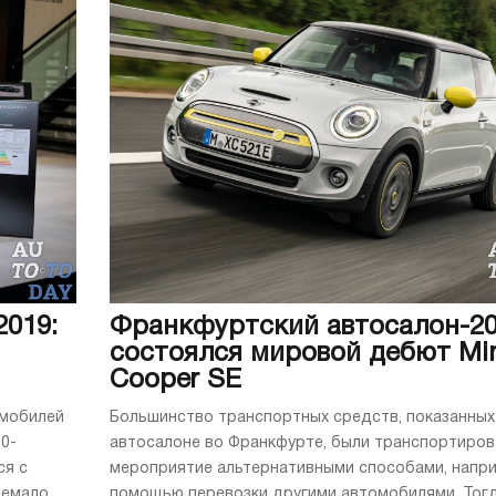
019:
Франкфуртский автосалон-20
состоялся мировой дебют Mi
Cooper SE
омобилей
Большинство транспортных средств, показанных
0-
автосалоне во Франкфурте, были транспортиров
ся с
мероприятие альтернативными способами, напри
немало
помощью перевозки другими автомобилями. Тогд