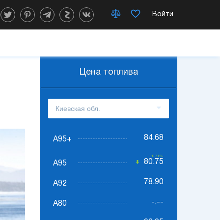
Войти
Цена топлива
84.68
А95+
-0.71%
80.75
А95
78.90
А92
-.--
А80