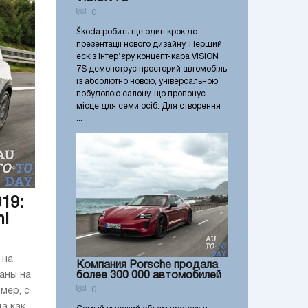
0
Škoda робить ще один крок до
презентації нового дизайну. Перший
ескіз інтер’єру концепт-кара VISION
7S демонструє просторий автомобіль
із абсолютно новою, універсальною
побудовою салону, що пропонує
місце для семи осіб. Для створення
...
19:
ni
 на
Компания Porsche продала
более 300 000 автомобилей
аны на
0
мер, с
а как