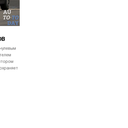
ов
 нулевым
телем
лятором
сохраняет