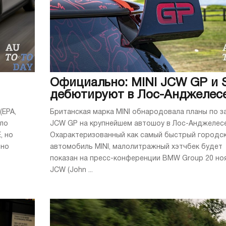
Официально: MINI JCW GP и 
дебютируют в Лос-Анджелес
(EPA,
Британская марка MINI обнародовала планы по з
ило
JCW GP на крупнейшем автошоу в Лос-Анджелесе
, но
Охарактеризованный как самый быстрый городс
ьно
автомобиль MINI, малолитражный хэтчбек будет
показан на пресс-конференции BMW Group 20 но
JCW (John ...