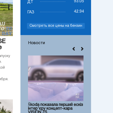
93.05
ДТ
42.94
ГАЗ
Смотреть все цены на бензин
SE
Новости
е
апуску
.
кой
ября.
Škoda показала перший ескіз
інтер’єру концепт-кара
VISION 7S