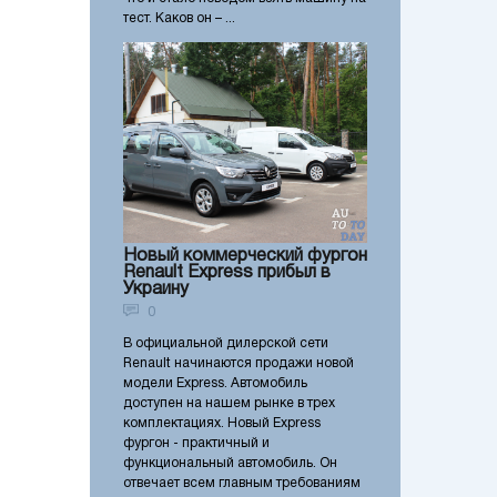
тест. Каков он – ...
Новый коммерческий фургон
Renault Express прибыл в
Украину
0
В официальной дилерской сети
Renault начинаются продажи новой
модели Express. Автомобиль
доступен на нашем рынке в трех
комплектациях. Новый Express
фургон - практичный и
функциональный автомобиль. Он
отвечает всем главным требованиям