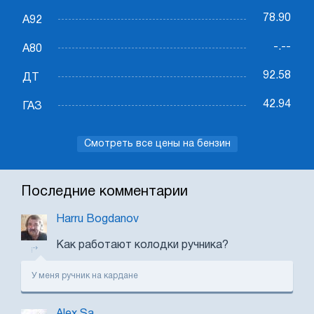
78.90
А92
-.--
А80
92.58
ДТ
42.94
ГАЗ
Смотреть все цены на бензин
Последние комментарии
Harru Bogdanov
Как работают колодки ручника?
У меня ручник на кардане
Alex Sa