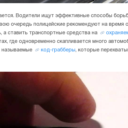
ается. Водители ищут эффективные способы борь
свою очередь полицейские рекомендуют на время о
ь, а ставить транспортные средства на
охраняе
тах, где одновременно скапливается много автом
к называемые
код-грабберы
, которые перехваты