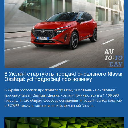
В Україні стартують продажі оновленого Nissan
Qashqai: усі подробиці про новинку
В Україні оголосили про початок прийому замовлень на оновлений
кросовер Nissan Qashqai. Ціни на новинку починаються від 1 109 890
гривень. Ті, хто обирає кросовер оснащений інноваційною технологією
e-POWER, можуть замовити електрифікований Nissan ...