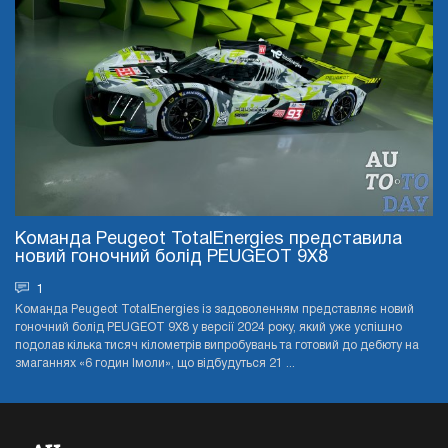
Команда Peugeot TotalEnergies представила
новий гоночний болід PEUGEOT 9X8
1
Команда Peugeot TotalEnergies із задоволенням представляє новий
гоночний болід PEUGEOT 9X8 у версії 2024 року, який уже успішно
подолав кілька тисяч кілометрів випробувань та готовий до дебюту на
змаганнях «6 годин Імоли», що відбудуться 21 ...