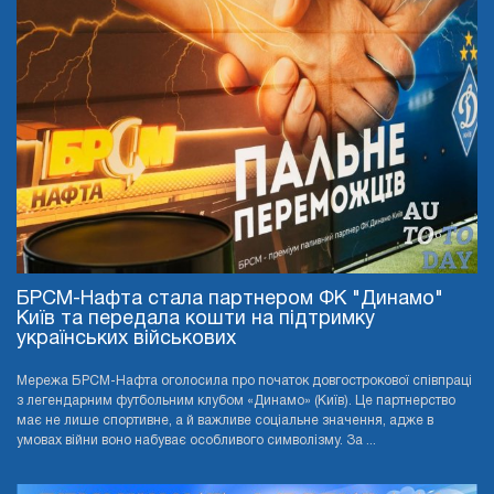
БРСМ-Нафта стала партнером ФК "Динамо"
Київ та передала кошти на підтримку
українських військових
Мережа БРСМ-Нафта оголосила про початок довгострокової співпраці
з легендарним футбольним клубом «Динамо» (Київ). Це партнерство
має не лише спортивне, а й важливе соціальне значення, адже в
умовах війни воно набуває особливого символізму. За ...