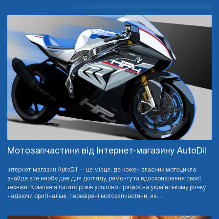
Мотозапчастини від Інтернет-магазину AutoDil
Інтернет-магазин AutoDil — це місце, де кожен власник мотоцикла
знайде все необхідне для догляду, ремонту та вдосконалення своєї
техніки. Компанія багато років успішно працює на українському ринку,
надаючи оригінальні, перевірені мотозапчастини, які ...