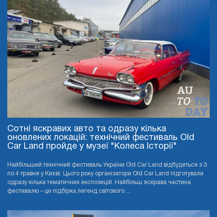
Сотні яскравих авто та одразу кілька
оновлених локацій: технічний фестиваль Old
Car Land пройде у музеї "Колеса Історії"
Найбільший технічний фестиваль України Old Car Land відбудеться з 3
по 4 травня у Києві. Цього року організатори Old Car Land підготували
одразу кілька тематичних експозицій. Найбільш яскрава частина
фестивалю – це підбірка легенд світового ...