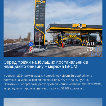
Серед трійки найбільших постачальників
німецького бензину – мережа БРСМ
У вересні 2024 року німецький виробник Holborn EuropaRaffinerie
поставив на український ринок близько 8,7 тис. т бензину А-95.
Основними імпортерами ресурсу стали чотири компанії: OKKO та WOG,
які розділили перше місце з частками по 32,8% кожна, а ...