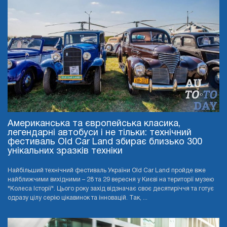
Американська та європейська класика,
легендарні автобуси і не тільки: технічний
фестиваль Old Car Land збирає близько 300
унікальних зразків техніки
Найбільший технічний фестиваль України Old Car Land пройде вже
найближчими вихідними – 28 та 29 вересня у Києві на території музею
"Колеса Історії". Цього року захід відзначає своє десятиріччя та готує
одразу цілу серію цікавинок та інновацій. Так, ...