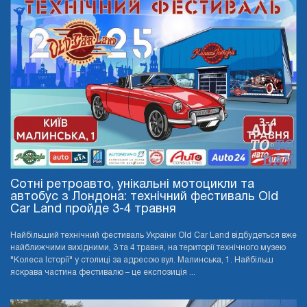
Сотні ретроавто, унікальні мотоцикли та
автобус з Лондона: технічний фестиваль Old
Car Land пройде 3-4 травня
Найбільший технічний фестиваль України Old Car Land відбудеться вже
найближчими вихідними, 3 та 4 травня, на території технічного музею
"Колеса Історії" у столиці за адресою вул. Малинська, 1. Найбільш
яскрава частина фестивалю – це експозиція ...