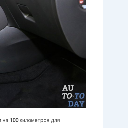
м на
100
километров для