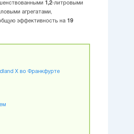
ршенствованными
1,2
-литровыми
ловыми агрегатами,
 общую эффективность на
19
ndland X во Франкфурте
лем