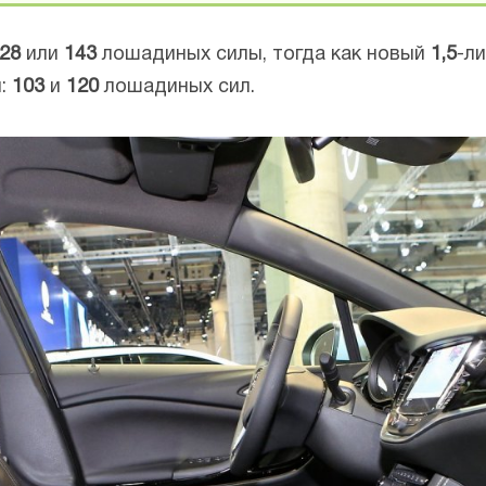
28
или
143
лошадиных силы, тогда как новый
1,5
-л
й:
103
и
120
лошадиных сил.