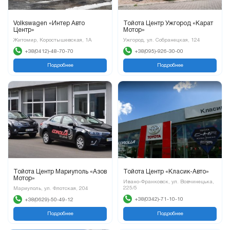
Volkswagen «Интер Авто
Тойота Центр Ужгород «Карат
Центр»
Мотор»
Житомир, Коростышевская, 1А
Ужгород, ул. Собранецкая, 124
+38(0412)-48-70-70
+38(095)-926-30-00
Подробнее
Подробнее
Тойота Центр Мариуполь «Азов
Тойота Центр «Класик-Авто»
Мотор»
Ивано-Франковск, ул. Вовчинецька,
225/5
Мариуполь, ул. Флотская, 204
+38(0342)-71-10-10
+38(0629)-50-49-12
Подробнее
Подробнее