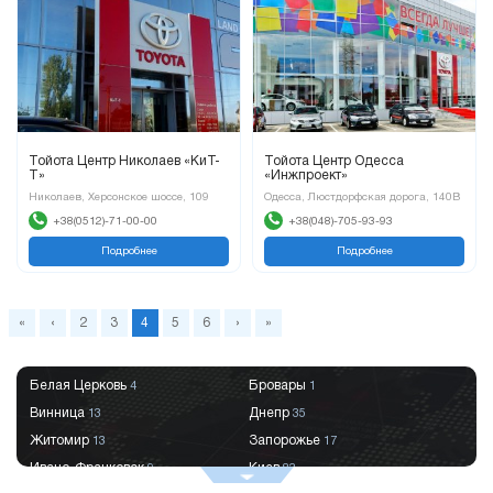
Тойота Центр Николаев «КиТ-
Тойота Центр Одесса
Т»
«Инжпроект»
Николаев, Херсонское шоссе, 109
Одесса, Люстдорфская дорога, 140В
+38(0512)-71-00-00
+38(048)-705-93-93
Подробнее
Подробнее
«
‹
2
3
4
5
6
›
»
Белая Церковь
Бровары
4
1
Винница
Днепр
13
35
Житомир
Запорожье
13
17
Ивано-Франковск
Киев
9
83