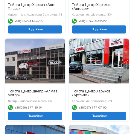
Тойота Центр Херсон «Авто-
Тойота Центр Харьков
Плаза»
«Автоарт»
Херсон, пр-т. Адмирала Сенявина, 41
Харьков, ул. Шевченка, 334
+38(0552)-41-54-15
+38(057)-763-22-22
Подробнее
Подробнее
Тойота Центр Днепр «Алмаз
Тойота Центр Харьков
Мотор»
«Артсити»
Днепр, Запорожское шоссе, 35
Харьков, ул. Коцарская, 2/4
+38(056)-377-10-54
+38(057)-777-07-00
Подробнее
Подробнее