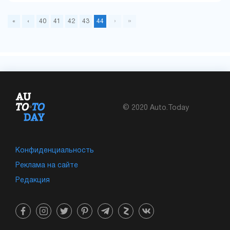
›
»
«
‹
40
41
42
43
44
© 2020 Auto.Today
Конфиденциальность
Реклама на сайте
Редакция