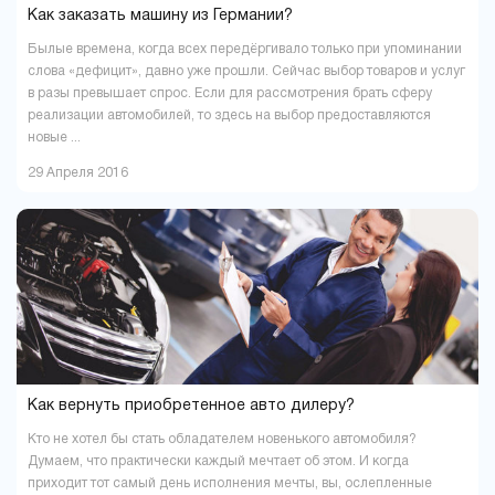
Как заказать машину из Германии?
Былые времена, когда всех передёргивало только при упоминании
слова «дефицит», давно уже прошли. Сейчас выбор товаров и услуг
в разы превышает спрос. Если для рассмотрения брать сферу
реализации автомобилей, то здесь на выбор предоставляются
новые ...
29 Апреля 2016
Как вернуть приобретенное авто дилеру?
Кто не хотел бы стать обладателем новенького автомобиля?
Думаем, что практически каждый мечтает об этом. И когда
приходит тот самый день исполнения мечты, вы, ослепленные