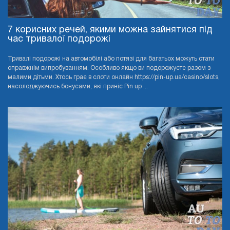
7 корисних речей, якими можна зайнятися під
час тривалої подорожі
Тривалі подорожі на автомобілі або потязі для багатьох можуть стати
справжнім випробуванням. Особливо якщо ви подорожуєте разом з
малими дітьми. Хтось грає в слоти онлайн https://pin-up.ua/casino/slots,
насолоджуючись бонусами, які приніс Pin up ...