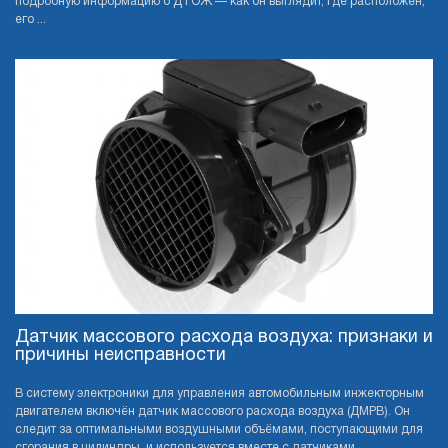
подробную информацию о ДТОЖ — как он выглядит, где расположен,
его ...
Датчик массового расхода воздуха: признаки и
причины неисправности
В систему электроники для управления автомобильным инжекторным
двигателем включён датчик массового расхода воздуха (ДМРВ). Он
следит за оптимальными воздушными объёмами, поступающими для
сгорания в цилиндры, и используется вместе с датчиками, ...