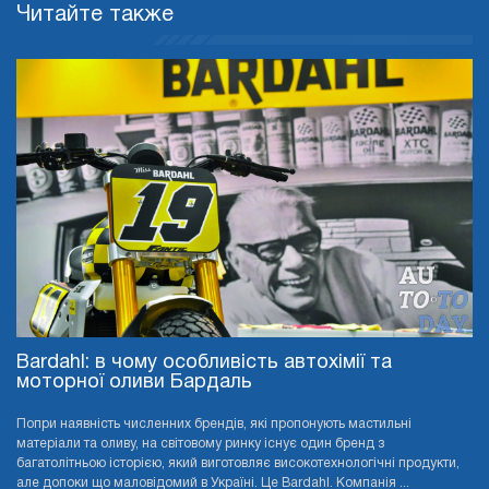
Читайте также
Bardahl: в чому особливість автохімії та
моторної оливи Бардаль
Попри наявність численних брендів, які пропонують мастильні
матеріали та оливу, на світовому ринку існує один бренд з
багатолітньою історією, який виготовляє високотехнологічні продукти,
але допоки що маловідомий в Україні. Це Bardahl. Компанія ...