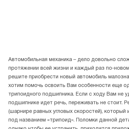
Автомобильная механика – дело довольно слож
протяжении всей жизни и каждый раз по-новому
решите приобрести новый автомобиль малозна
хотим помочь освоить Вам особенности еще о
трипоидного подшипника. Если с ходу Вам не у
подшипнике идет речь, переживать не стоит. 
(шарнире равных угловых скоростей), который
под названием «трипоид». Поломки данной дета
однако чтобы ее устранить, приходится прило