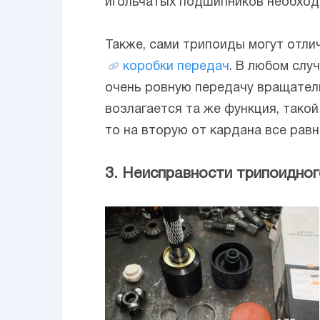
игольчатых подшипников необход
Также, сами трипоиды могут отли
коробки передач
. В любом слу
очень ровную передачу вращатель
возлагается та же функция, тако
то на вторую от кардана все рав
3. Неисправности трипоидно