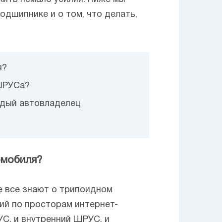
дшипнике и о том, что делать,
я?
 ШРУСа?
ждый автовладелец
омобиля?
е все знают о трипоидном
вий по просторам интернет-
УС, и внутренний ШРУС, и