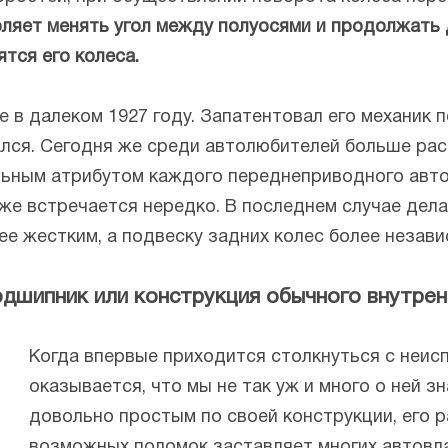
ляет менять угол между полуосями и продолжать
ятся его колеса.
в далеком 1927 году. Запатентовал его механик 
ался. Сегодня же среди автолюбителей больше рас
ьным атрибутом каждого переднеприводного автом
е встречается нередко. В последнем случае делае
ее жестким, а подвеску задних колес более незави
подшипник или конструкция обычного внутр
Когда впервые приходится столкнуться с неис
оказывается, что мы не так уж и много о ней 
довольно простым по своей конструкции, его 
возможных поломок заставляет многих автовл