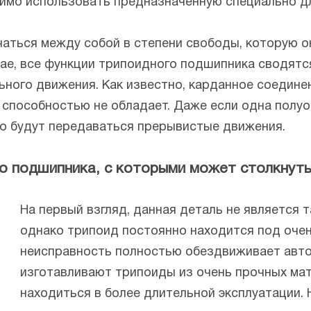
имо использовать предназначенную специально дл
чаться между собой в степени свободы, которую 
чае, все функции трипоидного подшипника сводятс
ного движения. Как известно, карданное соединен
й способностью не обладает. Даже если одна полу
но будут передаваться прерывистые движения.
го подшипника, с которыми может столкнут
На первый взгляд, данная деталь не является 
однако трипоид постоянно находится под очен
неисправность полностью обездвиживает автом
изготавливают трипоиды из очень прочных ма
находиться в более длительной эксплуатации. 