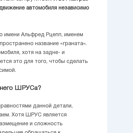
 движение автомобиля независимо
по имени Альфред Рцепп, именем
пространено название «граната».
обиля, хотя на задне- и
тся это для того, чтобы сделать
симой.
еннего ШРУСа?
правностями данной детали,
знаем. Хотя ШРУС является
размещение и сложность
адельцев обращаться к