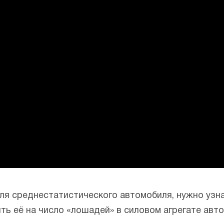
ля среднестатистического автомобиля, нужно узна
ить её на число «лошадей» в силовом агрегате авт