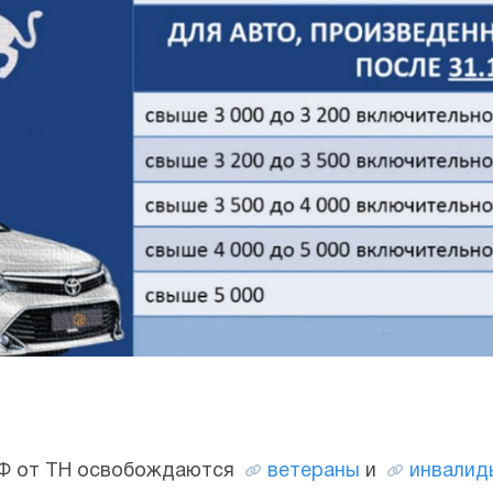
РФ от ТН освобождаются
ветераны
и
инвалид