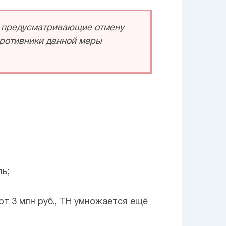
ы, предусматривающие отмену
Противники данной меры
ль;
т 3 млн руб., ТН умножается ещё