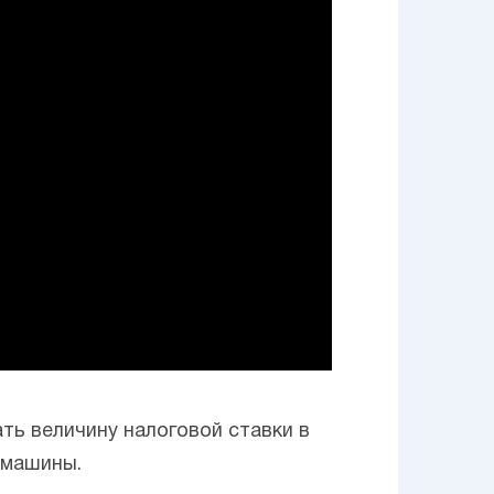
ть величину налоговой ставки в
омашины.