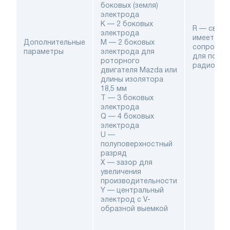
боковых (земля)
электрода
K — 2 боковых
R — свеча
электрода
имеет
Дополнительные
M — 2 боковых
сопротив
параметры
электрода для
для подав
роторного
радиопом
двигателя Mazda или
длины изолятора
18,5 мм
T — 3 боковых
электрода
Q — 4 боковых
электрода
U —
полуповерхностный
разряд
X — зазор для
увеличения
производительности
Y — центральный
электрод с V-
образной выемкой