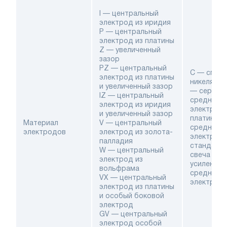
I — центральный
электрод из иридия
P — центральный
электрод из платины
Z — увеличенный
зазор
PZ — центральный
С — сплав
электрод из платины
никеля и 
и увеличенный зазор
— серебр
IZ — центральный
средний
электрод из иридия
электрод
и увеличенный зазор
платинов
Материал
V — центральный
средний
электродов
электрод из золота-
электрод
палладия
стандарт
W — центральный
свеча с
электрод из
усиленны
вольфрама
средним
VX — центральный
электрод
электрод из платины
и особый боковой
электрод
GV — центральный
электрод особой