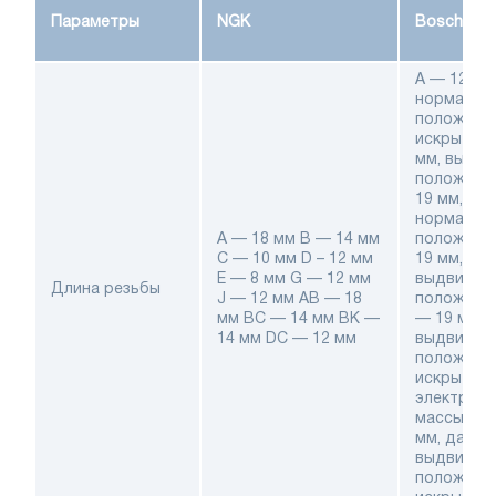
Параметры
NGK
Bosch
А — 12,7 м
нормальн
положени
искры В —
мм, выдви
положени
19 мм,
нормальн
A — 18 мм B — 14 мм
положени
C — 10 мм D – 12 мм
19 мм,
E — 8 мм G — 12 мм
выдвинут
Длина резьбы
J — 12 мм AB — 18
положени
мм BC — 14 мм BK —
— 19 мм,
14 мм DC — 12 мм
выдвинут
положени
искры и т
электрод
массы L —
мм, далек
выдвинут
положени