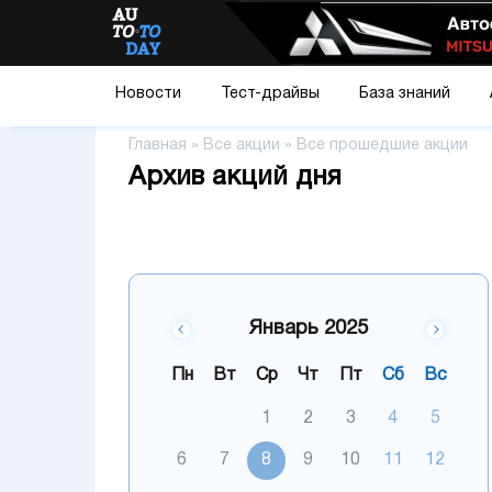
Новости
Тест-драйвы
База знаний
Главная
»
Все акции
»
Все прошедшие акции
Архив акций дня
Январь 2025
Пн
Вт
Ср
Чт
Пт
Сб
Вс
1
2
3
4
5
6
7
8
9
10
11
12