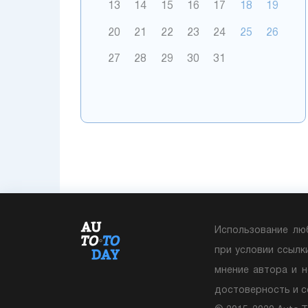
13
14
15
16
17
18
19
20
21
22
23
24
25
26
27
28
29
30
31
Использование лю
при условии ссылк
мнение автора и н
достоверность и 