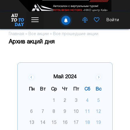
Войти
Главная
»
Все акции
»
Все прошедшие акции
Архив акций дня
Май 2024
Пн
Вт
Ср
Чт
Пт
Сб
Вс
1
2
3
4
5
6
7
8
9
10
11
12
13
14
15
16
17
18
19