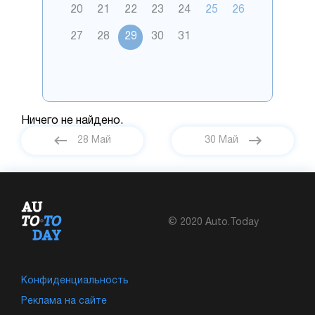
20
21
22
23
24
25
26
27
28
29
30
31
Ничего не найдено.
28 Май
30 Май
© 2020 Auto.Today
Конфиденциальность
Реклама на сайте