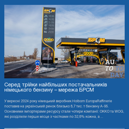
Серед трійки найбільших постачальників
німецького бензину – мережа БРСМ
У вересні 2024 року німецький виробник Holborn EuropaRaffinerie
поставив на український ринок близько 8,7 тис. т бензину А-95.
Основними імпортерами ресурсу стали чотири компанії: OKKO та WOG,
які розділили перше місце з частками по 32,8% кожна, а ...