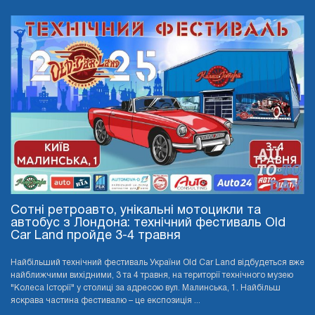
Сотні ретроавто, унікальні мотоцикли та
автобус з Лондона: технічний фестиваль Old
Car Land пройде 3-4 травня
Найбільший технічний фестиваль України Old Car Land відбудеться вже
найближчими вихідними, 3 та 4 травня, на території технічного музею
"Колеса Історії" у столиці за адресою вул. Малинська, 1. Найбільш
яскрава частина фестивалю – це експозиція ...