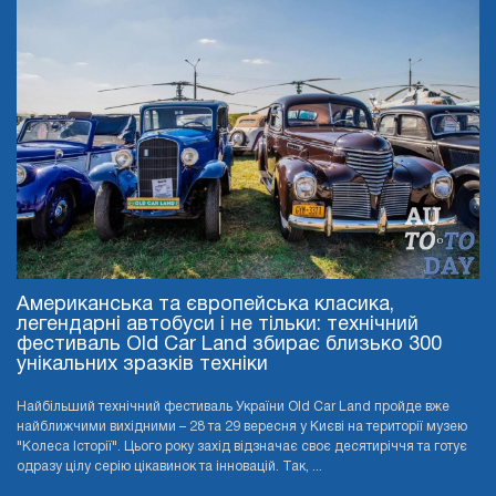
Американська та європейська класика,
легендарні автобуси і не тільки: технічний
фестиваль Old Car Land збирає близько 300
унікальних зразків техніки
Найбільший технічний фестиваль України Old Car Land пройде вже
найближчими вихідними – 28 та 29 вересня у Києві на території музею
"Колеса Історії". Цього року захід відзначає своє десятиріччя та готує
одразу цілу серію цікавинок та інновацій. Так, ...