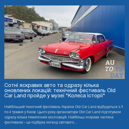
Сотні яскравих авто та одразу кілька
оновлених локацій: технічний фестиваль Old
Car Land пройде у музеї "Колеса Історії"
Найбільший технічний фестиваль України Old Car Land відбудеться з 3
по 4 травня у Києві. Цього року організатори Old Car Land підготували
одразу кілька тематичних експозицій. Найбільш яскрава частина
фестивалю – це підбірка легенд світового ...