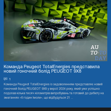
Команда Peugeot TotalEnergies представила
новий гоночний болід PEUGEOT 9X8
1
Команда Peugeot TotalEnergies із задоволенням представляє новий
гоночний болід PEUGEOT 9X8 у версії 2024 року, який уже успішно
подолав кілька тисяч кілометрів випробувань та готовий до дебюту на
змаганнях «6 годин Імоли», що відбудуться 21 ...