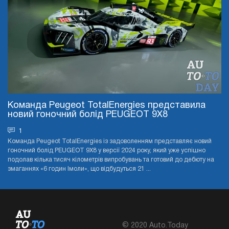
Команда Peugeot TotalEnergies представила
новий гоночний болід PEUGEOT 9X8
1
Команда Peugeot TotalEnergies із задоволенням представляє новий
гоночний болід PEUGEOT 9X8 у версії 2024 року, який уже успішно
подолав кілька тисяч кілометрів випробувань та готовий до дебюту на
змаганнях «6 годин Імоли», що відбудуться 21 ...
© 2020 Auto.Today