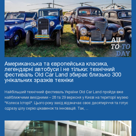
Американська та європейська класика,
легендарні автобуси і не тільки: технічний
фестиваль Old Car Land збирає близько 300
унікальних зразків техніки
Найбільший технічний фестиваль України Old Car Land пройде вже
найближчими вихідними – 28 та 29 вересня у Києві на території музею
"Колеса Історії". Цього року захід відзначає своє десятиріччя та готує
одразу цілу серію цікавинок та інновацій. Так, ...