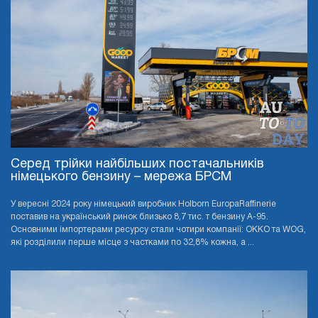
Серед трійки найбільших постачальників
німецького бензину – мережа БРСМ
У вересні 2024 року німецький виробник Holborn EuropaRaffinerie
поставив на український ринок близько 8,7 тис. т бензину А-95.
Основними імпортерами ресурсу стали чотири компанії: OKKO та WOG,
які розділили перше місце з частками по 32,8% кожна, а ...