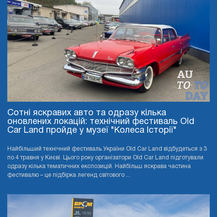
Сотні яскравих авто та одразу кілька
оновлених локацій: технічний фестиваль Old
Car Land пройде у музеї "Колеса Історії"
Найбільший технічний фестиваль України Old Car Land відбудеться з 3
по 4 травня у Києві. Цього року організатори Old Car Land підготували
одразу кілька тематичних експозицій. Найбільш яскрава частина
фестивалю – це підбірка легенд світового ...