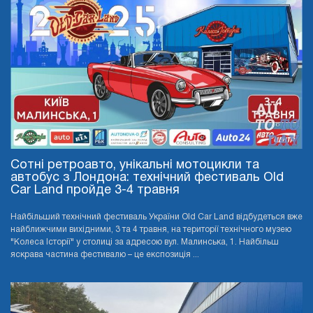
Сотні ретроавто, унікальні мотоцикли та
автобус з Лондона: технічний фестиваль Old
Car Land пройде 3-4 травня
Найбільший технічний фестиваль України Old Car Land відбудеться вже
найближчими вихідними, 3 та 4 травня, на території технічного музею
"Колеса Історії" у столиці за адресою вул. Малинська, 1. Найбільш
яскрава частина фестивалю – це експозиція ...