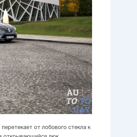
перетекает от лобового стекла к
ез открывающийся люк.