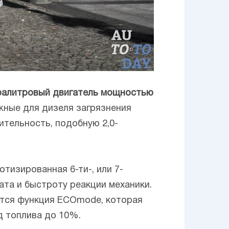
ралитровый двигатель мощностью
жные для дизеля загрязнения
тельность, подобную 2,0-
тизированная 6-ти-, или 7-
та и быстроту реакции механики.
ается функция ECOmode, которая
д топлива до 10%.