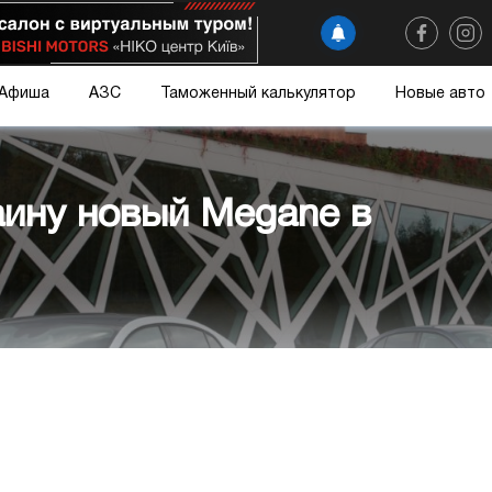
Афиша
АЗС
Таможенный калькулятор
Новые авто
аину новый Megane в