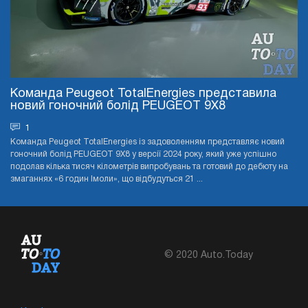
Команда Peugeot TotalEnergies представила
новий гоночний болід PEUGEOT 9X8
1
Команда Peugeot TotalEnergies із задоволенням представляє новий
гоночний болід PEUGEOT 9X8 у версії 2024 року, який уже успішно
подолав кілька тисяч кілометрів випробувань та готовий до дебюту на
змаганнях «6 годин Імоли», що відбудуться 21 ...
© 2020 Auto.Today