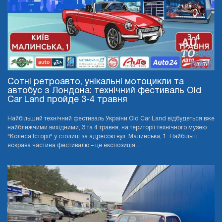
Сотні ретроавто, унікальні мотоцикли та
автобус з Лондона: технічний фестиваль Old
Car Land пройде 3-4 травня
Найбільший технічний фестиваль України Old Car Land відбудеться вже
найближчими вихідними, 3 та 4 травня, на території технічного музею
"Колеса Історії" у столиці за адресою вул. Малинська, 1. Найбільш
яскрава частина фестивалю – це експозиція ...