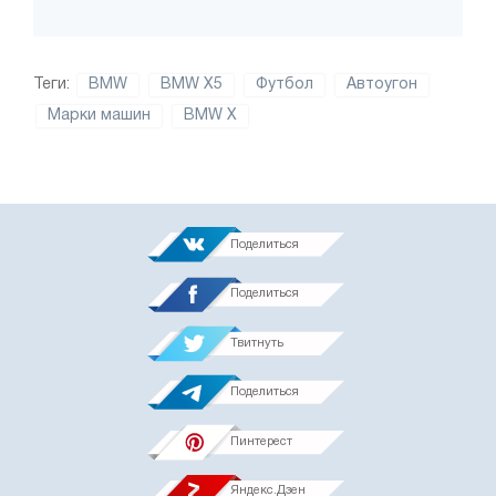
Теги:
BMW
BMW X5
Футбол
Автоугон
Марки машин
BMW X
Поделиться
Поделиться
Твитнуть
Поделиться
Пинтерест
Яндекс.Дзен