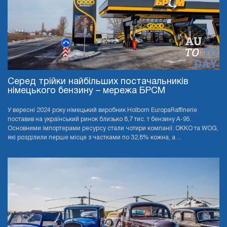
Серед трійки найбільших постачальників
німецького бензину – мережа БРСМ
У вересні 2024 року німецький виробник Holborn EuropaRaffinerie
поставив на український ринок близько 8,7 тис. т бензину А-95.
Основними імпортерами ресурсу стали чотири компанії: OKKO та WOG,
які розділили перше місце з частками по 32,8% кожна, а ...