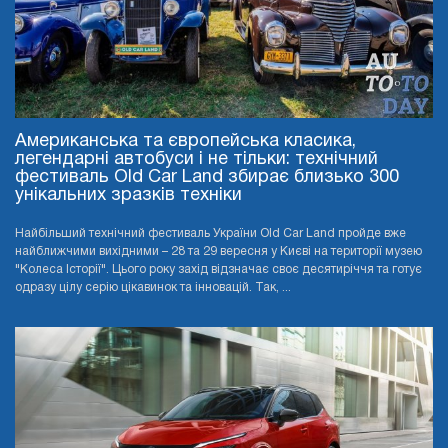
Американська та європейська класика,
легендарні автобуси і не тільки: технічний
фестиваль Old Car Land збирає близько 300
унікальних зразків техніки
Найбільший технічний фестиваль України Old Car Land пройде вже
найближчими вихідними – 28 та 29 вересня у Києві на території музею
"Колеса Історії". Цього року захід відзначає своє десятиріччя та готує
одразу цілу серію цікавинок та інновацій. Так, ...