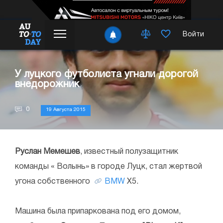
Войти
У луцкого футболиста угнали дорогой
внедорожник
0
19 Августа 2015
Руслан Мемешев
, известный полузащитник
команды « Волынь» в городе Луцк, стал жертвой
угона собственного
BMW
X5.
Машина была припаркована под его домом,