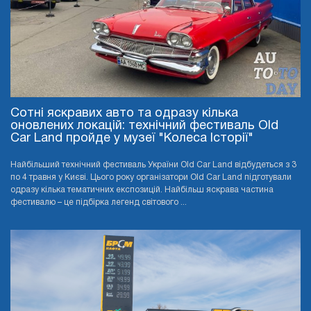
Сотні яскравих авто та одразу кілька
оновлених локацій: технічний фестиваль Old
Car Land пройде у музеї "Колеса Історії"
Найбільший технічний фестиваль України Old Car Land відбудеться з 3
по 4 травня у Києві. Цього року організатори Old Car Land підготували
одразу кілька тематичних експозицій. Найбільш яскрава частина
фестивалю – це підбірка легенд світового ...