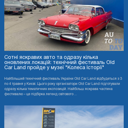
Сотні яскравих авто та одразу кілька
оновлених локацій: технічний фестиваль Old
Car Land пройде у музеї "Колеса Історії"
Найбільший технічний фестиваль України Old Car Land відбудеться з 3
по 4 травня у Києві. Цього року організатори Old Car Land підготували
одразу кілька тематичних експозицій. Найбільш яскрава частина
фестивалю – це підбірка легенд світового ...