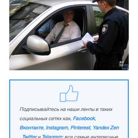
Подписывайтесь на наши ленты в таких
социальных сетях как,
Facebook
,
Вконтакте
,
Instagram
,
Pinterest
,
Yandex Zen
,
Twitter
и
Telegram
: все самые интересные