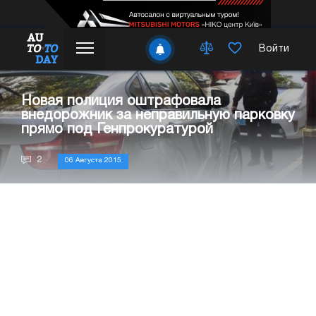
Войти
Новая полиция оштрафовала
внедорожник за неправильную парковку
прямо под Генпрокуратурой
2
06 Августа 2015