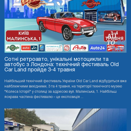
Сотні ретроавто, унікальні мотоцикли та
автобус з Лондона: технічний фестиваль Old
Car Land пройде 3-4 травня
Найбільший технічний фестиваль України Old Car Land відбудеться вже
найближчими вихідними, 3 та 4 травня, на території технічного музею
"Колеса Історії" у столиці за адресою вул. Малинська, 1. Найбільш
яскрава частина фестивалю – це експозиція ...