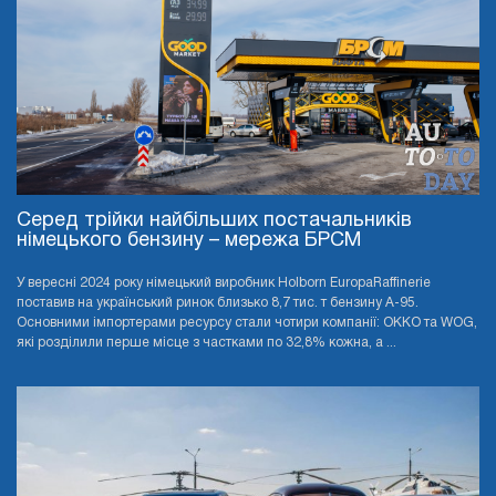
Серед трійки найбільших постачальників
німецького бензину – мережа БРСМ
У вересні 2024 року німецький виробник Holborn EuropaRaffinerie
поставив на український ринок близько 8,7 тис. т бензину А-95.
Основними імпортерами ресурсу стали чотири компанії: OKKO та WOG,
які розділили перше місце з частками по 32,8% кожна, а ...