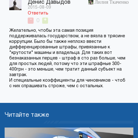
Лилия Ткаченко
Денис Давыдов
2015-08-09
Ответить
-
+
0
Желательно, чтобы эта самая позиция
поддерживалась государством, а не вязла в трясине
коррупции. Было бы также неплохо ввести
дифференцированные штрафы, привязанные к
"крутости" машины и владельца. Для таких вот
безнаказанных перцев - штраф в сто раз больше, чем
для простых людей, потому что эти штрафные 300-
400грн - это меньше, чем тратит данный субъект на
завтрак.
И специальные коэффициенты для чиновников - чтоб
с них спрашивать строже, чем с остальных.
Читайте также