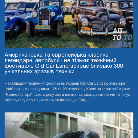
Американська та європейська класика,
легендарні автобуси і не тільки: технічний
фестиваль Old Car Land збирає близько 300
унікальних зразків техніки
Найбільший технічний фестиваль України Old Car Land пройде вже
найближчими вихідними – 28 та 29 вересня у Києві на території музею
"Колеса Історії". Цього року захід відзначає своє десятиріччя та готує
одразу цілу серію цікавинок та інновацій. Так, ...