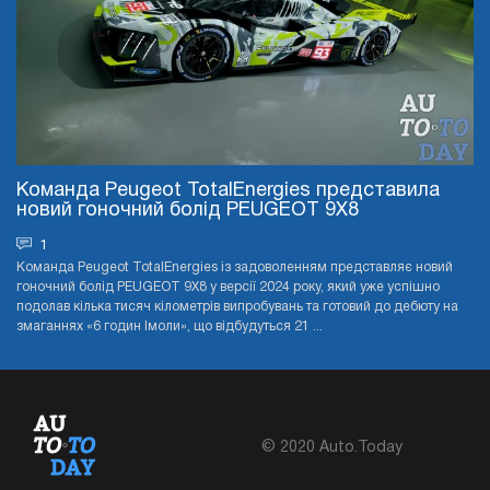
Команда Peugeot TotalEnergies представила
новий гоночний болід PEUGEOT 9X8
1
Команда Peugeot TotalEnergies із задоволенням представляє новий
гоночний болід PEUGEOT 9X8 у версії 2024 року, який уже успішно
подолав кілька тисяч кілометрів випробувань та готовий до дебюту на
змаганнях «6 годин Імоли», що відбудуться 21 ...
© 2020 Auto.Today