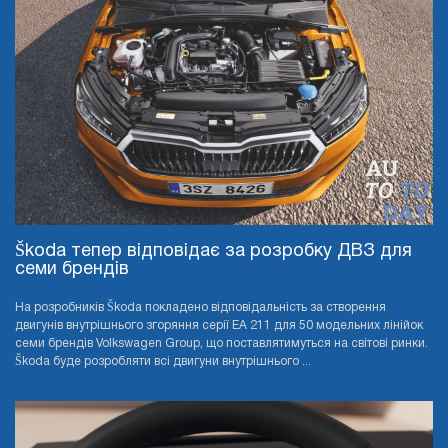
Škoda тепер відповідає за розробку ДВЗ для
семи брендів
На розробників Škoda покладено відповідальність за створення
двигунів внутрішнього згоряння серії EA 211 для 50 модельних лінійок
семи брендів Volkswagen Group, що поставлятимуться на світові ринки.
Škoda буде розробляти всі двигуни внутрішнього ...