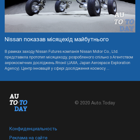
Nissan показав місяцехід майбутнього
В рамках заходу Nissan Futures компанія Nissan Motor Co., Ltd.
представила прототип місяцеходу, розробленого спільно з Агентством
аерокосмічних досліджень Японії (JAXA, Japan Aerospace Exploration
Agency). Центр інновацій у сфері дослідження космосу ...
© 2020 Auto.Today
Конфиденциальность
Реклама на сайте