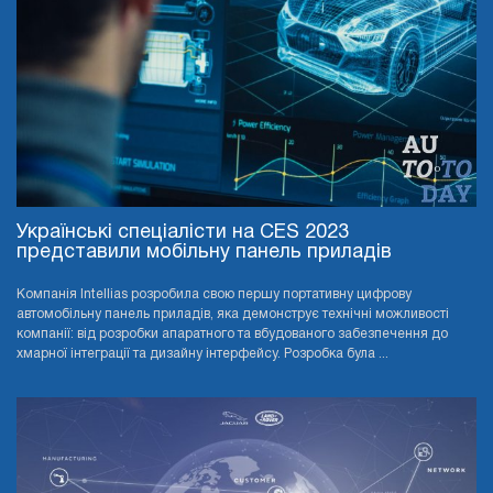
Українські спеціалісти на CES 2023
представили мобільну панель приладів
Компанія Intellias розробила свою першу портативну цифрову
автомобільну панель приладів, яка демонструє технічні можливості
компанії: від розробки апаратного та вбудованого забезпечення до
хмарної інтеграції та дизайну інтерфейсу. Розробка була ...