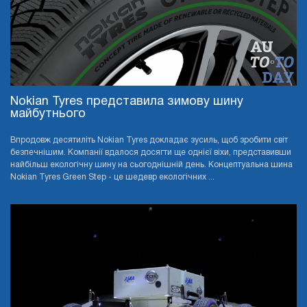
Nokian Tyres представила зимову шину
майбутнього
Впродовж десятиліть Nokian Tyres докладає зусиль, щоб зробити світ
безпечнішим. Компанії вдалося досягти ще однієї віхи, представивши
найбільш екологічну шину на сьогоднішній день. Концептуальна шина
Nokian Tyres Green Step - це шедевр екологічних ...