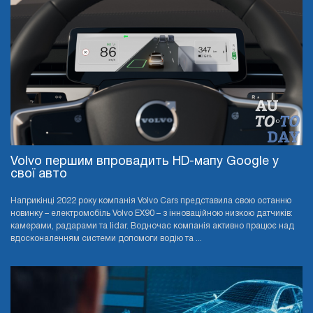
Volvo першим впровадить HD-мапу Google у
свої авто
Наприкінці 2022 року компанія Volvo Cars представила свою останню
новинку – електромобіль Volvo EX90 – з інноваційною низкою датчиків:
камерами, радарами та lidar. Водночас компанія активно працює над
вдосконаленням системи допомоги водію та ...