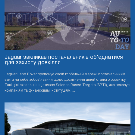
Jaguar закликав постачальників об’єднатися
для захисту довкілля
Jaguar Land Rover пропонує своїй глобальній мережі постачальників
взяти на себе зобов’язання щодо досягнення цілей сталого розвитку.
Такі цілі схвалені ініціативою Science Based Targets (SBTi), яка показує
компаніям та фінансовим інституціям, ...