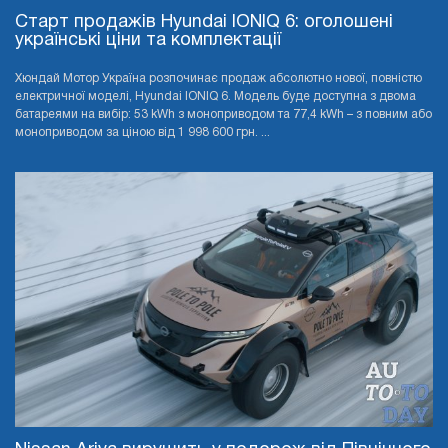
Старт продажів Hyundai IONIQ 6: оголошені
українські ціни та комплектації
Хюндай Мотор Україна розпочинає продаж абсолютно нової, повністю
електричної моделі, Hyundai IONIQ 6. Модель буде доступна з двома
батареями на вибір: 53 kWh з моноприводом та 77,4 kWh – з повним або
моноприводом за ціною від 1 998 600 грн. ...