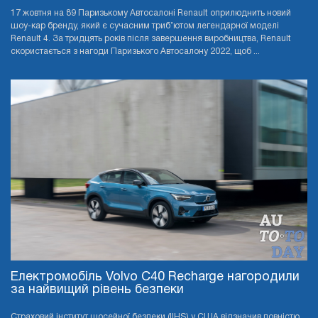
17 жовтня на 89 Паризькому Автосалоні Renault оприлюднить новий
шоу-кар бренду, який є сучасним триб’ютом легендарної моделі
Renault 4. За тридцять років після завершення виробництва, Renault
скористається з нагоди Паризького Автосалону 2022, щоб ...
Електромобіль Volvo C40 Recharge нагородили
за найвищий рівень безпеки
Страховий інститут шосейної безпеки (IIHS) у США відзначив повністю