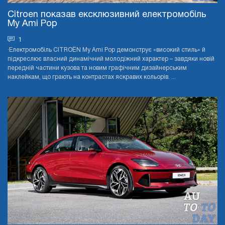
Citroen показав ексклюзивний електромобіль
My Ami Pop
1
∙Електромобіль CITROЁN My Ami Pop демонструє «високий стиль» й
підкреслює власний динамічний молодіжний характер – завдяки новій
передній частини кузова та новим графічним дизайнерським
наклейкам, що грають на контрастах яскравих кольорів. ...