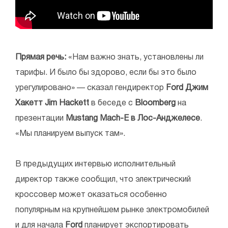
Прямая речь:
«Нам важно знать, установлены ли
тарифы. И было бы здорово, если бы это было
урегулировано» — сказал гендиректор
Ford Джим
Хакетт Jim Hackett
в беседе с
Bloomberg
на
презентации
Mustang Mach-E в Лос-Анджелесе
.
«Мы планируем выпуск там».
В предыдущих интервью исполнительный
директор также сообщил, что электрический
кроссовер может оказаться особенно
популярным на крупнейшем рынке электромобилей
и для начала
Ford
планирует экспортировать