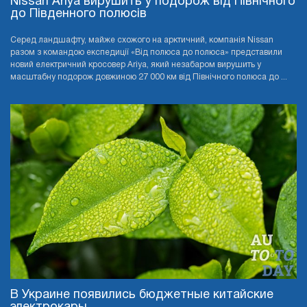
Nissan Ariya вирушить у подорож від Північного
до Південного полюсів
Серед ландшафту, майже схожого на арктичний, компанія Nissan
разом з командою експедиції «Від полюса до полюса» представили
новий електричний кросовер Ariya, який незабаром вирушить у
масштабну подорож довжиною 27 000 км від Північного полюса до ...
В Украине появились бюджетные китайские