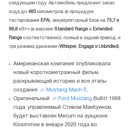
следующем году. Автомобиль предложит запас
хода до
483
километров (в процедуре
тестирования
EPA
), аккумуляторный блок на
75,7 и
98,8
кВтч (в версиях
Standard Range
и
Extended
Range
соответственно), полный и задний привод, и
три режима движения (
Whisper, Engage и Unbridled
).
Американская компания опубликовала
новый короткометражный фильм,
раскрывающий историю и все этапы
создания
Mustang Mach-E
.
Оригинальный
Ford Mustang
Bullitt 1968
года, управляемый Стивом МакКуином,
будет выставлен Mecum на аукционе
Kissimmee в январе 2020 года во