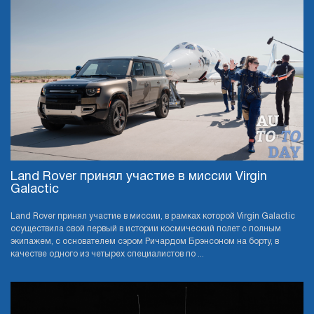
Land Rover принял участие в миссии Virgin
Galactic
Land Rover принял участие в миссии, в рамках которой Virgin Galactic
осуществила свой первый в истории космический полет с полным
экипажем, с основателем сэром Ричардом Брэнсоном на борту, в
качестве одного из четырех специалистов по ...