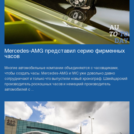
Mercedes-AMG представил серию фирменных
часов
Многие автомобильные компании объединяются с часовщиками,
чтобы создать часы. Mercedes-AMG и IWC уже довольно давно
сотрудничают и только что выпустили новый хронограф. Швейцарский
производитель роскошных часов и немецкий производитель
автомобилей с ...