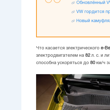
Обновлённый V
VW гордится пр
Новый камуфля
Что касается электрического
e-Be
электродвигателем на
82
л. с. и 
способна ускоряться до
80
км/ч 