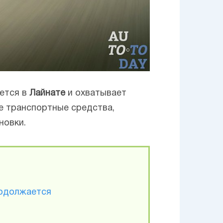
ается в
Лайнате
и охватывает
е транспортные средства,
новки.
родолжается