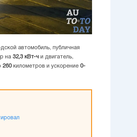
одской автомобиль, публичная
ор на
32,3 кВт-ч
и двигатель,
о
260
километров и ускорение
0-
тировал