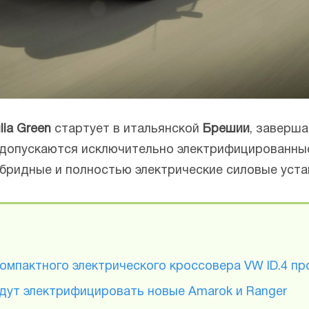
glia Green
стартует в итальянской
Брешии
, заверш
 допускаются исключительно электрифицированны
бридные и полностью электрические силовые уста
омпактного электрического кроссовера VW ID.4 п
удут электрифицировать новые Amarok и Ranger