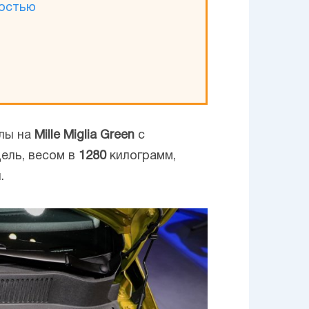
ностью
илы на
Mille Miglia Green
с
дель, весом в
1280
килограмм,
.