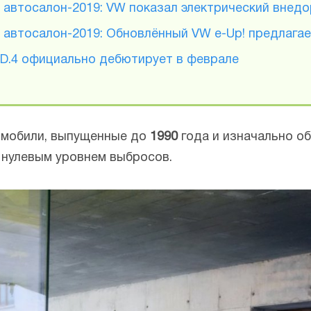
автосалон-2019: VW показал электрический внедо
 автосалон-2019: Обновлённый VW e-Up! предлага
ID.4 официально дебютирует в феврале
томобили, выпущенные до
1990
года и изначально о
 нулевым уровнем выбросов.