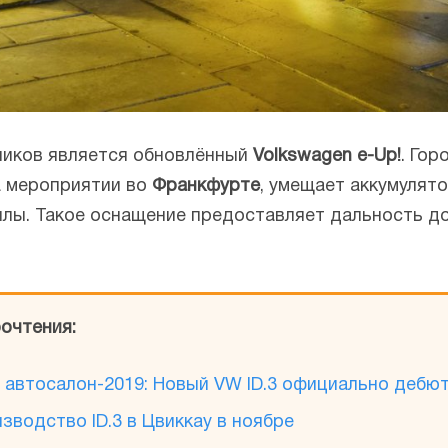
ников является обновлённый
Volkswagen e-Up!
. Гор
а мероприятии во
Франкфурте
, умещает аккумулят
лы. Такое оснащение предоставляет дальность д
очтения:
 автосалон-2019: Новый VW ID.3 официально дебю
зводство ID.3 в Цвиккау в ноябре