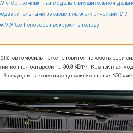
W e-Up!: компактная модель с внушительной даль
едварительными заказами на электрический ID.3
ж VW Golf способен вскружить голову
etle
, автомобиль тоже готовится показать свои с
литий-ионной батареей на
36,8 кВт-ч
. Компактная мо
за
8
секунд и разгоняться до максимальных
150
км/ч