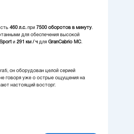
ость
460 л.с.
при
7500 оборотов
в минуту
.
ботанными для обеспечения высокой
Sport
и
291 км / ч
для
GranCabrio MC
.
rati, он оборудован целой серией
 не говоря уже о острые ощущения на
ают настоящий восторг.
беспечением, которое автоматически
на использует технологию
MC Auto Shift
,
дения: в ручном режиме передачи можно