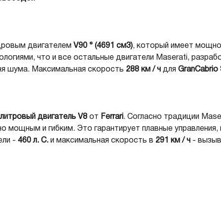
дровым двигателем
V90 ° (4691 см3)
, который имеет мощн
логиями, что и все остальные двигатели Maserati, разра
вня шума. Максимальная скорость
288 км / ч
для
GranCabrio 
-литровый двигатель
V8
от
Ferrari
. Согласно традиции Mase
о мощным и гибким. Это гарантирует плавные управления,
ли -
460 л. С.
и максимальная скорость в
291 км / ч
- вызыв
ка передач
ZF
отличается автоадаптивним программным о
 в соответствии адаптируя режим переключения передач. О
ает по-разному, обеспечивая полное удовольствие от вож
ывания ограничителя.