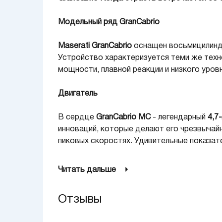
Модельный ряд GranCabrio
Maserati GranCabrio
оснащен восьмицилин
Устройство характеризуется теми же техно
мощности, плавной реакции и низкого уро
Двигатель
В сердце
GranCabrio MC
- легендарный
4,7
инноваций, которые делают его чрезвычайн
пиковых скоростях. Удивительные показате
Шестиступенчатая автоматическая короб
Читать дальше
реагирует на стиль и условия управления,
которая в зависимости от ситуации работ
Отзывы
переключать на любых оборотах до срабат