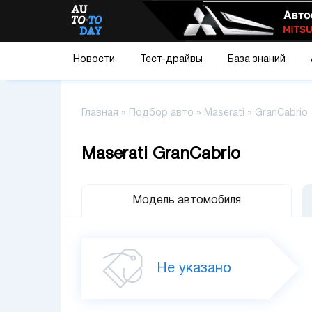
Новости
Тест-драйвы
База знаний
Главная
»
Подбор авто
»
Maserati
»
GranCabrio
Maserati
GranCabrio
Модель автомобиля
Не указано